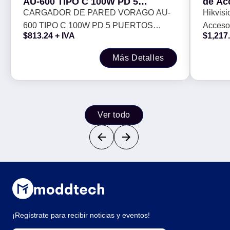
AU-600 TIPO C 100W PD 5
de Acc
PUERTOS QUICK CHARGE 3.0
Admin
CARGADOR DE PARED VORAGO AU-
Hikvisi
NEGRO -
12Vcc
600 TIPO C 100W PD 5 PUERTOS
Acceso 
$
813.24
+ IVA
$
1,217
QUICK CHARGE 3.0 NEGRO -
Admini
Más Detalles
Ver todo
¡Regístrate para recibir noticias y eventos!