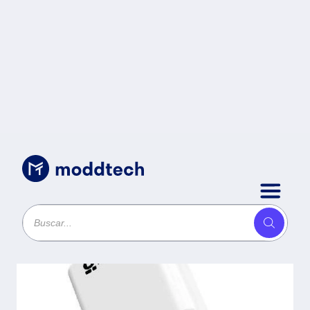
Sin categoría
/
Cargador Carga Rápida - Dual
USB V3.0 38W, 1 Puerto Tipo A y 1
Puerto Tipo C, Blanco, BROBOTIX
6005552