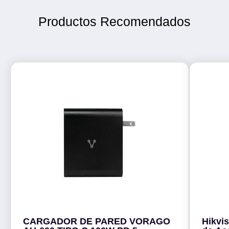
Productos Recomendados
CARGADOR DE PARED VORAGO
Hikvi