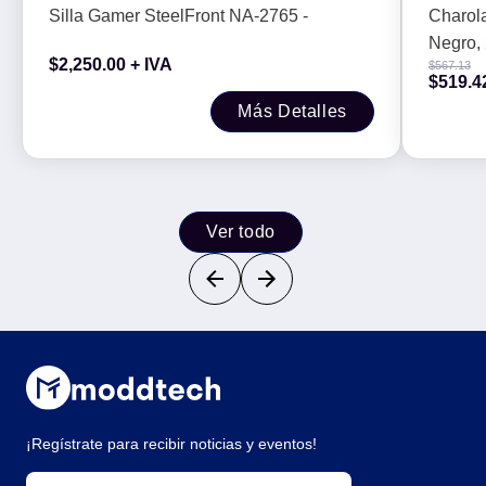
3U.
Silla Gamer SteelFront NA-2765 -
Charol
Negro, 
$
2,250.00
+ IVA
$
567.13
$
519.4
Más Detalles
Ver todo
¡Regístrate para recibir noticias y eventos!