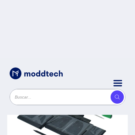
Uncategorized
/
Bateria para Laptop OTA1618
OVALTECH Li-ion 11.26V / 98WH
para Apple Macbook Pro Retina
15 pulgadas (Late 2013 - Mid
2015) -