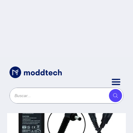
Accesorios para Cómputo
/
ADAPTADOR OTAC-
E60 19V/3.42A
(4.0*1.35) -