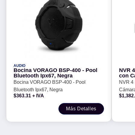
AUDIO
Bocina VORAGO BSP-400 - Pool
NVR 4
Bluetooth Ipx67, Negra
con C
Canale
Bocina VORAGO BSP-400 - Pool
NVR 4 
Bahía 
Bluetooth Ipx67, Negra
Cámara
Full H
$
363.31
+ IVA
$
1,382
Puertos
Salida 
Más Detalles