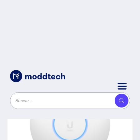
Uncategorized
/
Access Point U6-LITE UBIQUITI -
Unifi Wifi 6, Doble Banda, 5Ghz.
2X2 Mu-Mimo Y Ofdma Y 2.4 Ghz
2X2 Mimo, Para Interiores, No
Incluye Inyector Poe.