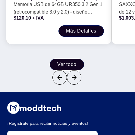
diseño elegante sin tapa. Color
9 Cam
Memoria USB de 64GB UR350 3.2 Gen 1
SAXXON
Metálico, negro. UR350-64G-
Canal/
(retrocompatible 3.0 y 2.0) - diseño
de 12 
RSR/BK
Sobrec
$
120.10
+ IVA
$
1,003
elegante sin tapa. Color Metálico, negro.
2.2 Amp
UR350-64G-RSR/BK
Sobreca
Más Detalles
Ver todo
¡Regístrate para recibir noticias y eventos!