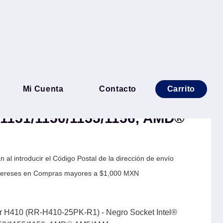
r Master Hyper H410 (RR-
Mi Cuenta
Contacto
Carrito
- Negro Socket Intel® LGA
/1151/1150/1155/1156, AMD®
 al introducir el Código Postal de la dirección de envío
Intereses en Compras mayores a $1,000 MXN
er H410 (RR-H410-25PK-R1) - Negro Socket Intel®