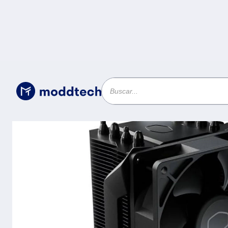
Sin categoría
/
Disipador Cooler Master Hyper H410 (RR
Intel® LGA 1851/1700/1200/1151/1150/