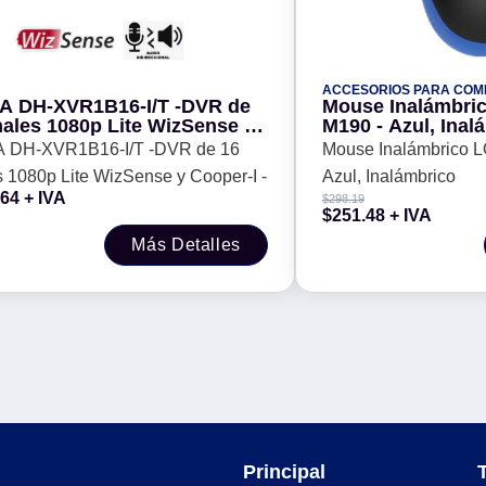
ACCESORIOS PARA CO
 DH-XVR1B16-I/T -DVR de
Mouse Inalámbrico LOGIT
nales 1080p Lite WizSense y
M190 - Azul, Inal
-I -
 DH-XVR1B16-I/T -DVR de 16
Mouse Inalámbrico LOGITECH M190 -
 1080p Lite WizSense y Cooper-I -
Azul, Inalámbrico
.64
+ IVA
$
298.19
$
251.48
+ IVA
Más Detalles
Principal