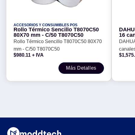
ACCESORIOS Y CONSUMIBLES POS
Rollo Térmico Sencillo T8070C50
DAHUA
80X70 mm - C/50 T8070C50
16 ca
Cooper
Rollo Térmico Sencillo T8070C50 80X70
DAHUA
mm - C/50 T8070C50
canales
$
980.11
+ IVA
$
1,575
Más Detalles