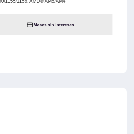
150/1155/1156, AMD® AM5/AM4
Meses sin intereses