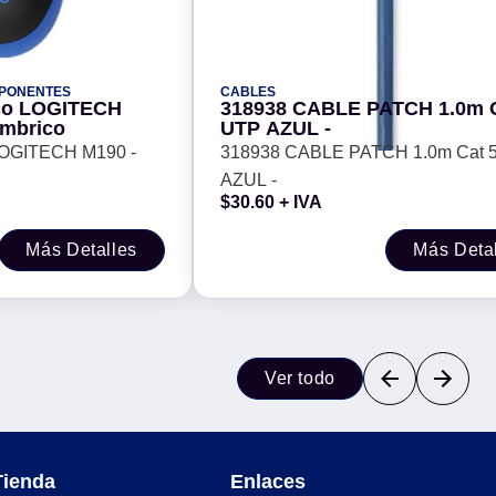
MPONENTES
CABLES
ECH
318938 CABLE PATCH 1.0m C
ámbrico
UTP AZUL -
318938 CABLE PATCH 1.0m Cat 
AZUL -
$
30.60
+ IVA
Más Detalles
Más Deta
Ver todo
Tienda
Enlaces