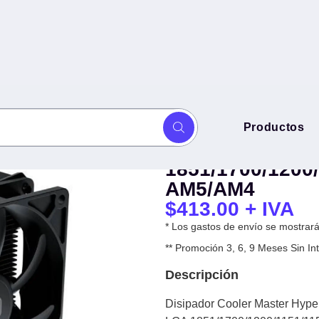
Disipador Coole
Productos
-H410-25PK-R1) - Negro Socket
H410-25PK-R1) 
1155/1156, AMD® AM5/AM4
1851/1700/1200
AM5/AM4
$
413.00
+ IVA
* Los gastos de envío se mostrarán
** Promoción 3, 6, 9 Meses Sin 
Descripción
Disipador Cooler Master Hyp