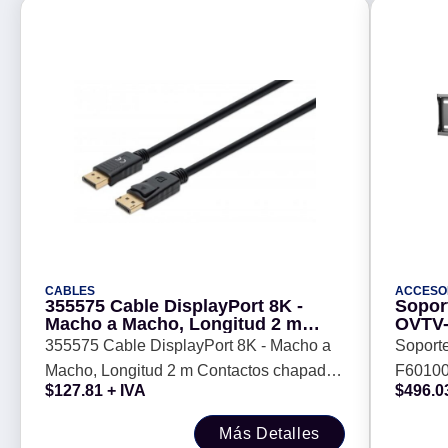
CABLES
ACCESO
355575 Cable DisplayPort 8K -
Sopor
Macho a Macho, Longitud 2 m
OVTV-
Contactos chapados en oro, Forro
pulga
355575 Cable DisplayPort 8K - Macho a
Soport
de PVC, Longitud 2m.
(Resis
Macho, Longitud 2 m Contactos chapados
F60100
$
127.81
+ IVA
$
496.0
en oro, Forro de PVC, Longitud 2m.
pulgada
Más Detalles