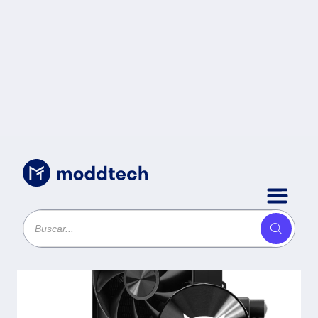
Sin categoría
/
Enfriamiento Liquido BAMLAM
RUSH CRYO ALLBLACK 120
Sistema de enfriamiento Liquido -