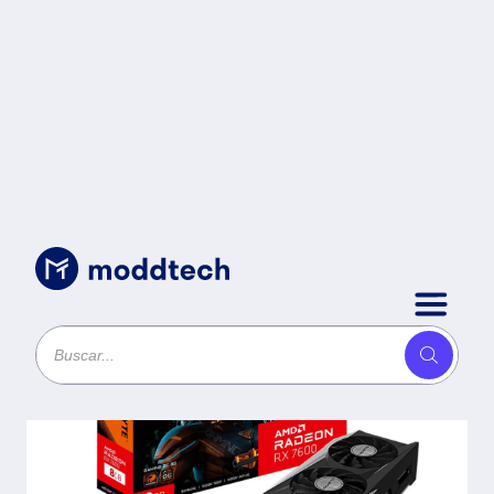
Sin categoría
/
Tarjeta de Video Gigabyte AMD
Radeon RX 7600 GAMING OC 8G
- 8GB 128 bits GDDR6, PCI
Express 4.0