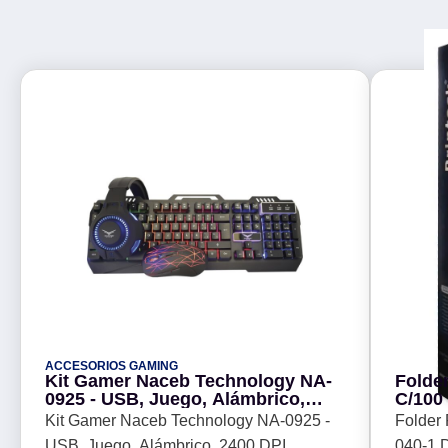
ACCESORIOS GAMING
Kit Gamer Naceb Technology NA-
Folder
0925 - USB, Juego, Alámbrico,
C/100
2400 DPI
cm de
Kit Gamer Naceb Technology NA-0925 -
Folder 
de grosor
USB, Juego, Alámbrico, 2400 DPI
040-1 