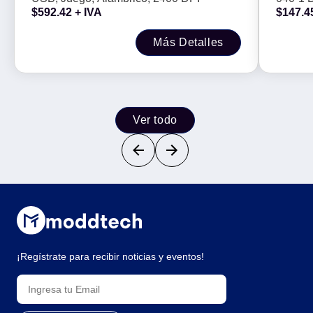
-
$
592.42
+ IVA
$
147.4
cm de 
para 50
Más Detalles
Ver todo
¡Regístrate para recibir noticias y eventos!