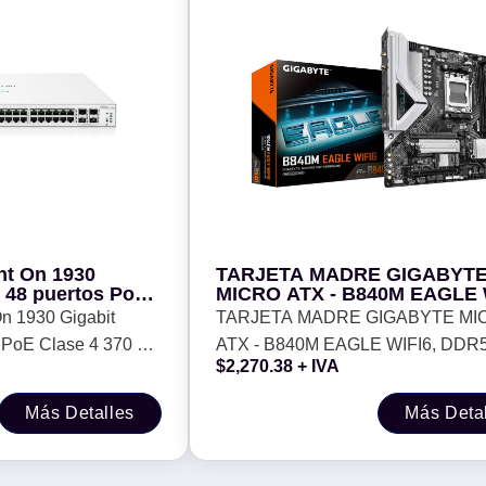
nt On 1930
TARJETA MADRE GIGABYT
- 48 puertos PoE
MICRO ATX - B840M EAGLE 
4SFP+ 10GbE
DDR5, AM5, 128 GB, PARA 
On 1930 Gigabit
TARJETA MADRE GIGABYTE MI
s PoE Clase 4 370 W,
ATX - B840M EAGLE WIFI6, DDR5
$
2,270.38
+ IVA
6B)
128 GB, PARA AMD
Más Detalles
Más Deta