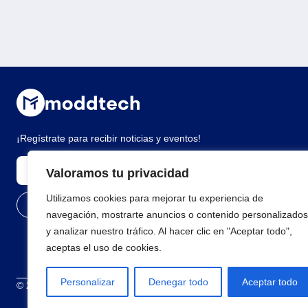
¡Regístrate para recibir noticias y eventos!
Valoramos tu privacidad
Utilizamos cookies para mejorar tu experiencia de
navegación, mostrarte anuncios o contenido personalizados
y analizar nuestro tráfico. Al hacer clic en "Aceptar todo",
aceptas el uso de cookies.
Personalizar
Denegar todo
Aceptar todo
© 2026 Todos los derechos reservados
Términos y condiciones
Polí