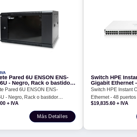
IVA
ete Pared 6U ENSON ENS-
Switch HPE Insta
U - Negro, Rack o bastidor
Gigabit Ethernet 
ndiente, 60 kg, 6U
Clase 4 370 W, 
te Pared 6U ENSON ENS-
Switch HPE Instant 
(JL686B)
 - Negro, Rack o bastidor
Ethernet - 48 puerto
.00
+ IVA
$
19,835.60
+ IVA
diente, 60 kg, 6U
4SFP+ 10GbE (JL68
Más Detalles