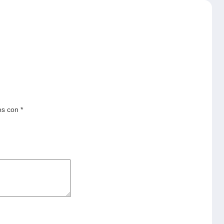
os con
*