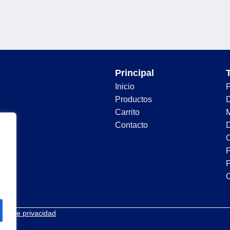
Principal
Inicio
Productos
D
Carrito
Contacto
D
C
P
P
tica de privacidad