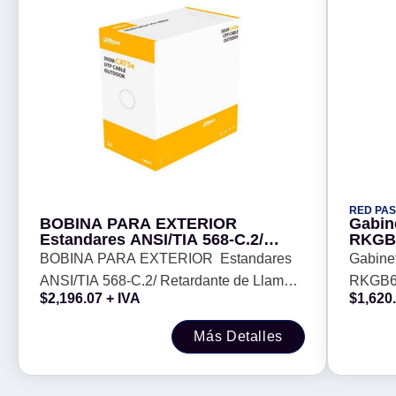
RED PAS
BOBINA PARA EXTERIOR
Gabin
Estandares ANSI/TIA 568-C.2/
RKGB6
Retardante de Llama/ RoHS/ -
indepe
BOBINA PARA EXTERIOR Estandares
Gabine
ANSI/TIA 568-C.2/ Retardante de Llama/
RKGB6U
$
2,196.07
+ IVA
$
1,620
RoHS/ -
indepen
Más Detalles