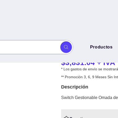
Switch Gestion
Productos
tos 2.5G L2 -
2.5G L2 -
$
3,831.04
+ IVA
* Los gastos de envío se mostrarán
** Promoción 3, 6, 9 Meses Sin 
Descripción
Switch Gestionable Omada de 