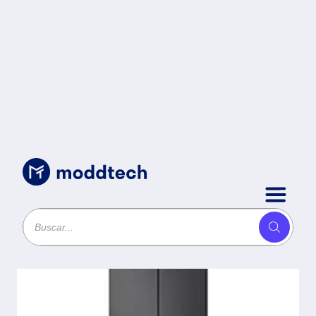
Sin categoría
/
REFRI GM25BPT 25FT
FRENCH DOOR NEGRO MTE -