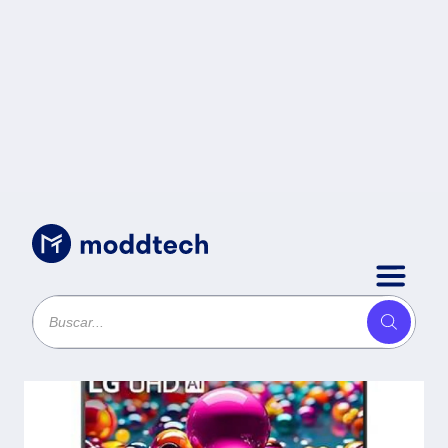
Sin categoría
/
TELEVISION LG LED
43UA7500PSA 4K SMART -