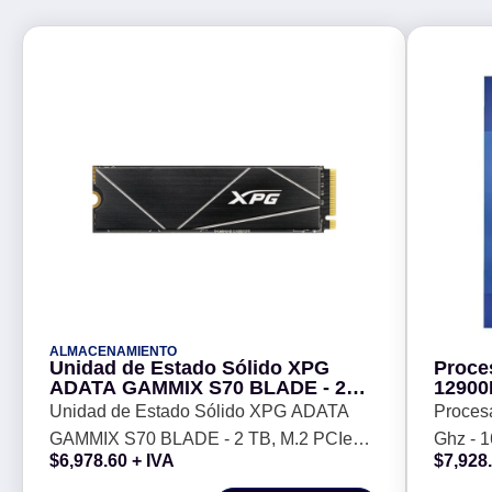
ALMACENAMIENTO
Unidad de Estado Sólido XPG
Proce
ADATA GAMMIX S70 BLADE - 2
12900
TB, M.2 PCIe GEN4X4 (NVMe
1700,
Unidad de Estado Sólido XPG ADATA
Proces
disip
GAMMIX S70 BLADE - 2 TB, M.2 PCIe
Ghz - 
$
6,978.60
+ IVA
$
7,928
GEN4X4 (NVMe
GRAFIC