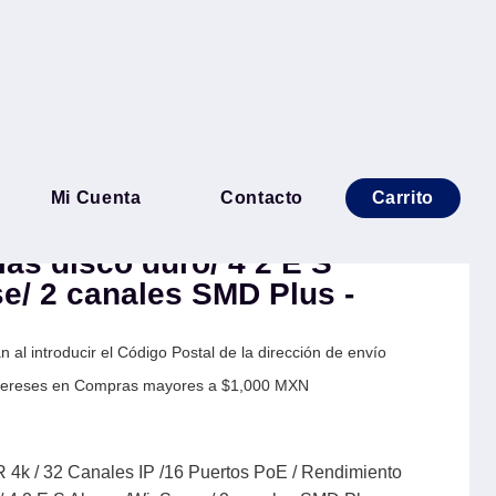
P-4KS3 NVR 4k / 32
Mi Cuenta
Contacto
Carrito
Puertos PoE / Rendimiento
as disco duro/ 4 2 E S
e/ 2 canales SMD Plus -
 al introducir el Código Postal de la dirección de envío
Intereses en Compras mayores a $1,000 MXN
 / 32 Canales IP /16 Puertos PoE / Rendimiento