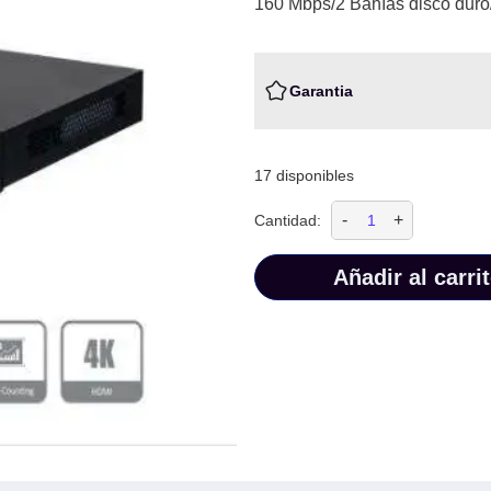
160 Mbps/2 Bahías disco duro
Garantia
17 disponibles
-
+
Cantidad:
Añadir al carri