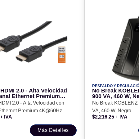
RESPALDO Y REGULACI
HDMI 2.0 - Alta Velocidad
No Break KOBLENZ 00-4258-00-0 -
anal Ethernet Premium
900 VA, 460 W, N
Hz MANHATTAN 355353, 3
DMI 2.0 - Alta Velocidad con
No Break KOBLENZ 00-4258-00-0 - 900
cho, Negro
Ethernet Premium 4K@60Hz
VA, 460 W, Negro
+ IVA
$
2,216.25
+ IVA
TAN 355353, 3 m, Macho, Negro
Más Detalles