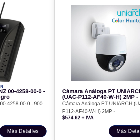
ÓN
Cámara Análoga PT UNIARC
egro
(UAC-P112-AF40-W-H) 2MP -
Cámara Análoga PT UNIARCH (U
P112-AF40-W-H) 2MP -
$
574.62
+ IVA
Más Detalles
Más Deta