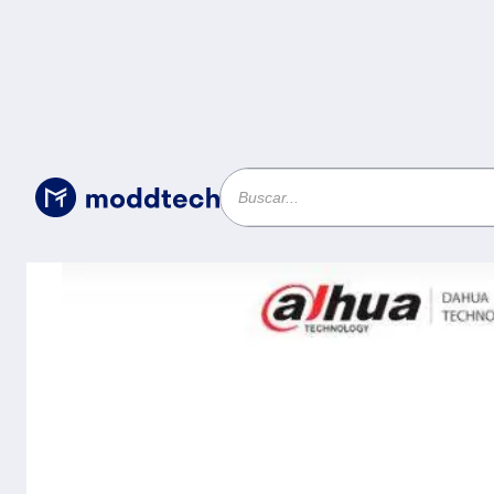
Sin categoría
/
DHI-NVR4232-16P-4KS3 NVR 4k / 32 Canal
Rendimiento 160 Mbps/2 Bahías disco dur
canales SMD Plus -