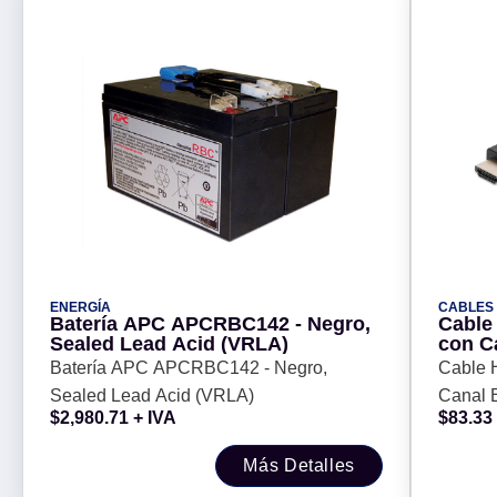
ENERGÍA
CABLES
Batería APC APCRBC142 - Negro,
Cable 
Sealed Lead Acid (VRLA)
con C
4K@60
Batería APC APCRBC142 - Negro,
Cable H
m, Ma
Sealed Lead Acid (VRLA)
Canal 
$
2,980.71
+ IVA
$
83.33
MANHAT
Más Detalles