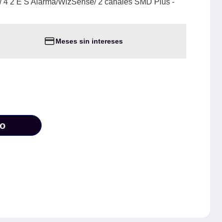
/ 4 2 E S Alarma/WizSense/ 2 canales SMD Plus -
Meses sin intereses
to