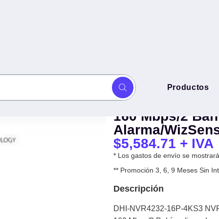
DHI-NVR4232-16
Productos
es IP /16 Puertos PoE /
Canales IP /16 
o/ 4 2 E S Alarma/WizSense/ 2
160 Mbps/2 Bahí
Alarma/WizSens
$
5,584.71
+ IVA
* Los gastos de envío se mostrarán
** Promoción 3, 6, 9 Meses Sin 
Descripción
DHI-NVR4232-16P-4KS3 NVR 4k