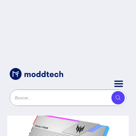
Sin categoría
/
Memoria RAM PREDATOR
BL.9BWWR.365 - 64 GB, DDR5,
6400 MHz