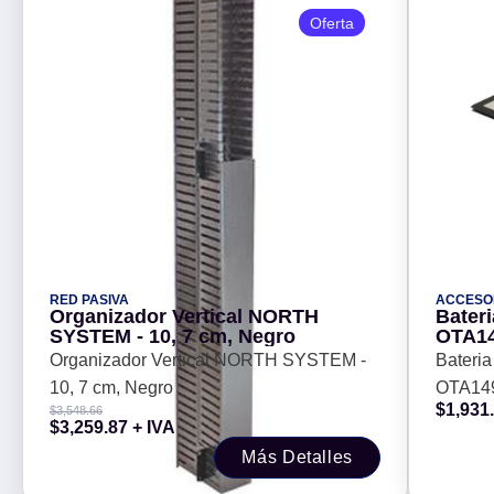
Oferta
RED PASIVA
ACCESO
Organizador Vertical NORTH
Bater
SYSTEM - 10, 7 cm, Negro
OTA14
para 
Organizador Vertical NORTH SYSTEM -
Bateri
pulgad
10, 7 cm, Negro
OTA149
$
1,931
$
3,548.66
Apple 
$
3,259.87
+ IVA
2013 Re
Más Detalles