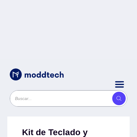
Sin categoría
/
Kit de Teclado y Mouse MK950
920-012594 -
Kit de Teclado y