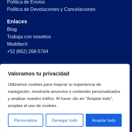
Política de Envíos
Política de Devoluciones y Cancelaciones
Enlaces
Blog
Trabaja con nosotros
Moddtech
+52 (662) 268-5784
© 2026 Todos los derechos reservados
Valoramos tu privacidad
Términos y condiciones
Utilizamos cookies para mejorar tu experiencia de
Política de privacidad
navegación, mostrarte anuncios o contenido personalizados
y analizar nuestro tráfico. Al hacer clic en "Aceptar todo",
aceptas el uso de cookies.
Personalizar
Denegar todo
Aceptar todo