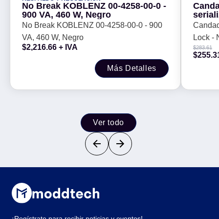
No Break KOBLENZ 00-4258-00-0 -
Canda
900 VA, 460 W, Negro
serial
PA410
No Break KOBLENZ 00-4258-00-0 - 900
Candad
VA, 460 W, Negro
Lock -
$
2,216.66
+ IVA
$
283.61
$
255.3
Más Detalles
Ver todo
¡Regístrate para recibir noticias y eventos!