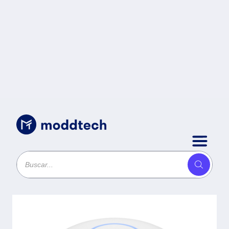
Sin categoría
/
Access Point U6-PRO UBIQUITI -
Unifi Wifi 6 Long Range, Doble
Banda, 5Ghz