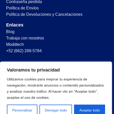
Contraseña perdida
Política de Envíos
Política de Devoluciones y Cancelaciones
Enlaces
Blog
Trabaja con nosotros
Moddtech
+52 (662) 268-5784
© 2026 Todos los derechos reservados
Valoramos tu privacidad
Términos y condiciones
Utilizamos cookies para mejorar tu experiencia de
Política de privacidad
navegación, mostrarte anuncios o contenido personalizados
y analizar nuestro tráfico. Al hacer clic en "Aceptar todo",
aceptas el uso de cookies.
Personalizar
Denegar todo
Aceptar todo