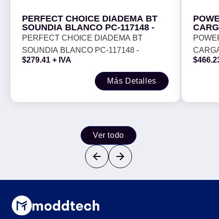
PERFECT CHOICE DIADEMA BT
POWE
SOUNDIA BLANCO PC-117148 -
CARG
MAGNI
PERFECT CHOICE DIADEMA BT
POWER
SOUNDIA BLANCO PC-117148 -
CARGA
$
279.41
+ IVA
$
466.2
-
Más Detalles
Ver todo