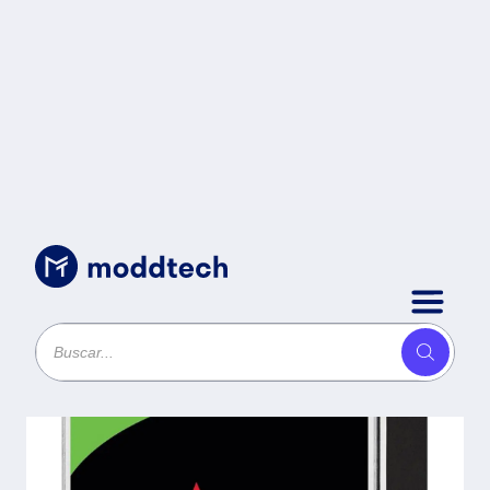
Sin categoría
/
Disco Duro Interno SEAGATE
ST2000VN003 2TB Iron Wolf 3.5
Pulgadas NAS -