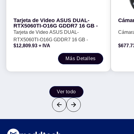
Tarjeta de Video ASUS DUAL-
Cámar
RTX5060TI-O16G GDDR7 16 GB -
Tarjeta de Video ASUS DUAL-
Cámara
RTX5060TI-O16G GDDR7 16 GB -
$
12,809.93
+ IVA
$
677.7
Más Detalles
Ver todo