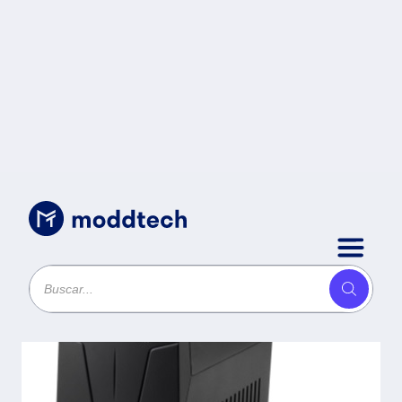
Respaldo y Regulación
/
Regulador KOBLENZ
00-1599-00-0 - Negro,
1410 VA, 700 W