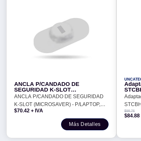
UNCATE
ANCLA P/CANDADO DE
Adapt
SEGURIDAD K-SLOT
STCB
(MICROSAVER) - P/LAPTOP,
ANCLA P/CANDADO DE SEGURIDAD
Adapta
TABLET, CELULAR, TIPO PLACA
K-SLOT (MICROSAVER) - P/LAPTOP,
STCBH
C/ADHESIVO, COLOR GRIS,
$
70.42
+ IVA
$
98.76
BROBOTIX 406290
TABLET, CELULAR, TIPO PLACA
$
84.88
C/ADHESIVO, COLOR GRIS, BROBOTIX
Más Detalles
406290