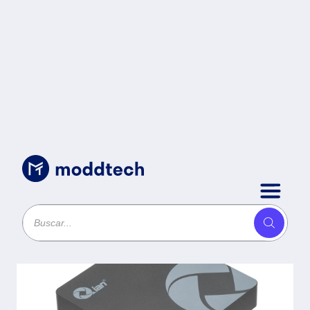
Sin categoría
/
QIAN MINI PC CELERON N3350 -
4GB, 64GB LAN WIFI BT, 4 USB, 1
JACK 3.5MM, HDMI VGA, INCLUYE
KIT DE TECL Y MOUSE, SIN SO, 1
AÑO GARANT, MOD QII-07C46-MK