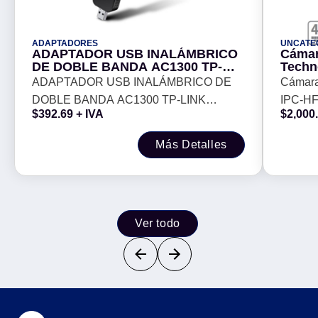
ADAPTADORES
UNCATE
ADAPTADOR USB INALÁMBRICO
Cámar
DE DOBLE BANDA AC1300 TP-
Techn
LINK ARCHER T4U MU-MIMO WIFI
ZS-28
ADAPTADOR USB INALÁMBRICO DE
Cámara
-
DOBLE BANDA AC1300 TP-LINK
IPC-HF
$
392.69
+ IVA
$
2,000
ARCHER T4U MU-MIMO WIFI -
Más Detalles
Ver todo