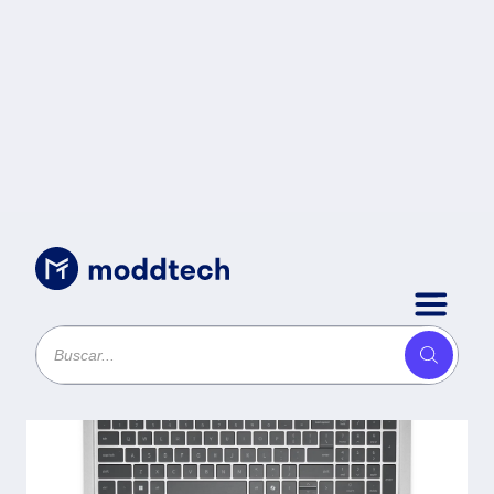
Sin categoría
/
NB DELL PRO 16
3000195046228.4. Core(TM) 7
150U - 16 GB, Pantalla 16
Pulgadas, 512 GB, teclado inglés,
W11 Pro. Garantía 3 Year Onsite