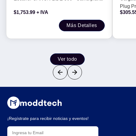
Plug P
$
1,753.99
+ IVA
$
305.5
000 
Más Detalles
Ver todo
¡Regístrate para recibir noticias y eventos!