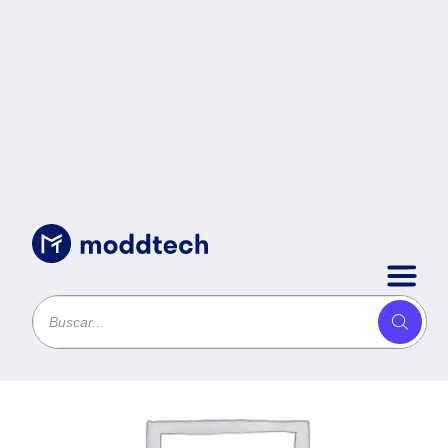
Sin categoría
/
NB DELLPRO16 PC16250_I5RPLR16512WPS_1W
CXGYV.Intel Core 5 120U. 16GB. Pantalla 16 Pulgadas
512GB SSD. W11 Pro.Garantía 1 Year Hardware
Service With OnSite