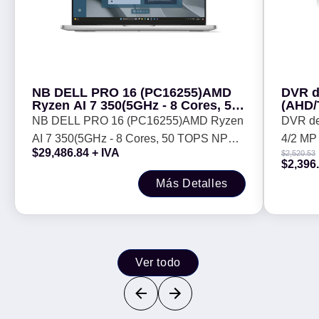
NB DELL PRO 16 (PC16255)AMD
DVR d
Ryzen AI 7 350(5GHz - 8 Cores, 50
(AHD/T
TOPS NPU), 16 GB, 16, 512 GB, W
4 CH-I
NB DELL PRO 16 (PC16255)AMD Ryzen
DVR de
11 Pro, Garantía 3 Year,
Dynam
AI 7 350(5GHz - 8 Cores, 50 TOPS NPU),
4/2 MP (AHD/
PC16255_R7KRK16512WPs_3WR
$
29,486.84
+ IVA
$
2,520.53
D6R48.
16 GB, 16, 512 GB, W 11 Pro, Garantía 3
MP (Vi
$
2,396
Year, PC16255_R7KRK16512WPs_3WR
TB, HD
Más Detalles
D6R48.
Ver todo