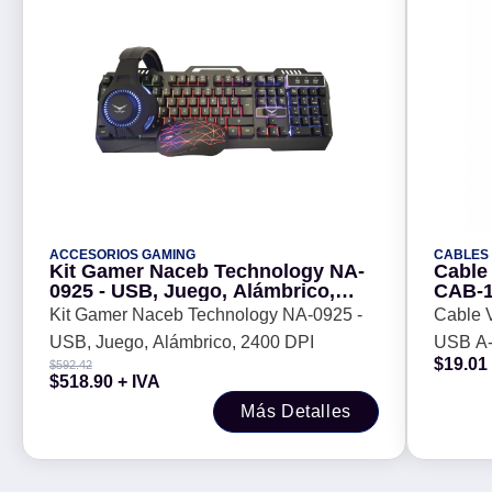
ACCESORIOS GAMING
CABLES
Kit Gamer Naceb Technology NA-
Cable
0925 - USB, Juego, Alámbrico,
CAB-1
2400 DPI
Kit Gamer Naceb Technology NA-0925 -
Cable 
USB, Juego, Alámbrico, 2400 DPI
USB A-
$
19.01
$
592.42
$
518.90
+ IVA
Más Detalles