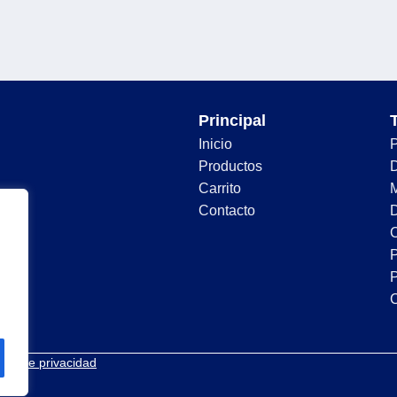
Principal
Inicio
Productos
D
Carrito
Contacto
D
C
P
P
tica de privacidad