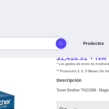
Toner Brother T
Productos
sta 1, 200 páginas
200 páginas
$
1,416.91
+ IVA
* Los gastos de envío se mostrarán
** Promoción 3, 6, 9 Meses Sin 
Descripción
Toner Brother TN229M - Magen