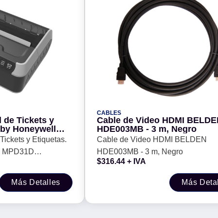
CABLES
l de Tickets y
Cable de Video HDMI BELD
 by Honeywell
HDE003MB - 3 m, Negro
112) -
Tickets y Etiquetas.
Cable de Video HDMI BELDEN
l MPD31D
HDE003MB - 3 m, Negro
$
316.44
+ IVA
Más Detalles
Más Deta