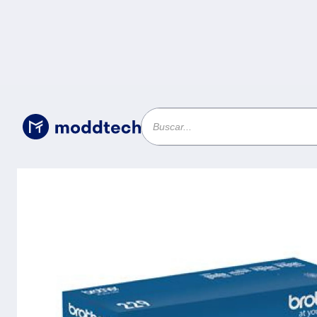
Sin categoría
/
Toner Brother TN229M - Magenta, ha