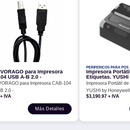
PERIFERICOS PARA POS
 VORAGO para Impresora
Impresora Portáti
04 USB A-B 2.0 -
Etiquetas. YUSHI
MPD31D (MPD31D
VORAGO para Impresora CAB-104
Impresora Portátil de 
B 2.0 -
YUSHI by Honeywel
+ IVA
$
3,190.97
+ IVA
(MPD31D112) -
Más Detalles