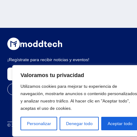
¡Regístrate para recibir noticias y eventos!
Valoramos tu privacidad
Utilizamos cookies para mejorar tu experiencia de
navegación, mostrarte anuncios o contenido personalizados
y analizar nuestro tráfico. Al hacer clic en "Aceptar todo",
aceptas el uso de cookies.
Personalizar
Denegar todo
Aceptar todo
© 2026 Todos los derechos reservados
Términos y condiciones
Polí