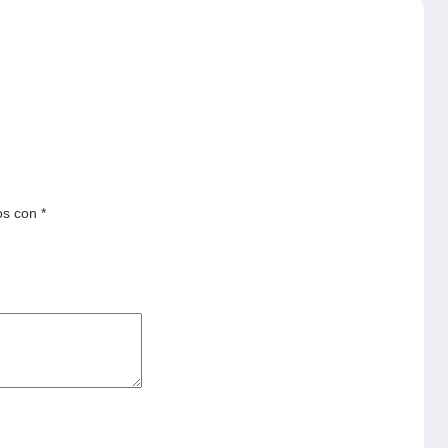
os con
*