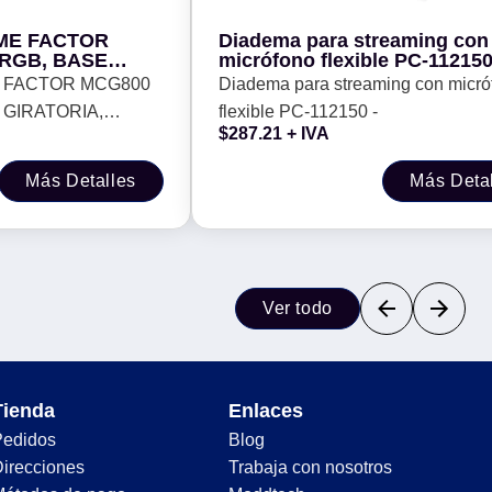
ME FACTOR
Diadema para streaming con
 RGB, BASE
micrófono flexible PC-112150
NCELACION DE
 FACTOR MCG800
Diadema para streaming con micró
, CARDIOIDE,
 GIRATORIA,
flexible PC-112150 -
LE, CONTROL
$
287.21
+ IVA
EGRO
UIDO, ANTI POP,
O AJUSTABLE,
Más Detalles
Más Deta
UMEN, NEGRO
Ver todo
Tienda
Enlaces
Pedidos
Blog
irecciones
Trabaja con nosotros