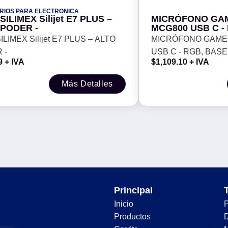
RIOS PARA ELECTRONICA
t SILIMEX Silijet E7 PLUS –
MICRÓFONO GA
 PODER -
MCG800 USB C -
GIRATORIA, CA
 SILIMEX Silijet E7 PLUS – ALTO
MICRÓFONO GAME
RUIDO, ANTI POP
 -
USB C - RGB, BASE
BRAZO AJUSTAB
9
+ IVA
$
1,109.10
+ IVA
DE VOLUMEN, N
CANCELACION DE R
CARDIOIDE, BRAZ
Más Detalles
CONTROL DE VOL
Principal
Inicio
Productos
D