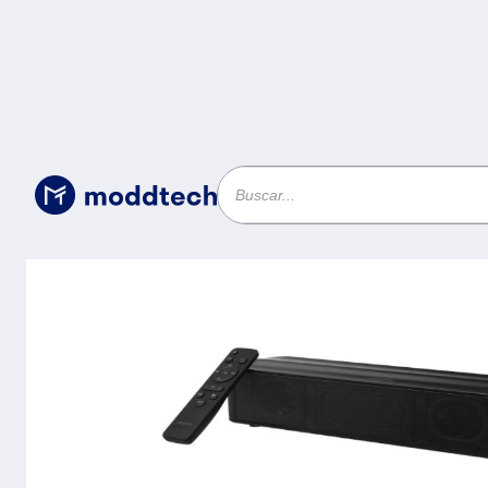
Sin categoría
/
Barra de sonido Creative Stage SE 48w 
monitor alimentados por USB - MF8410 