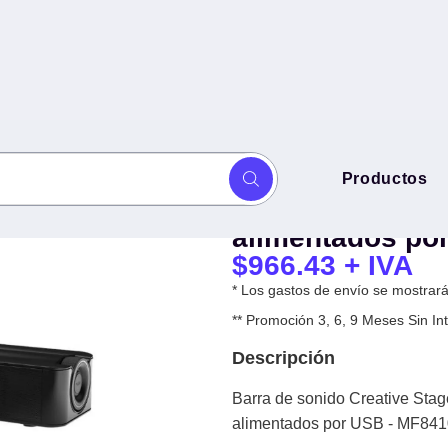
Barra de sonido
Productos
con Bluetooth® 5.3 debajo del
Bluetooth® 5.3 
BK -
alimentados po
$
966.43
+ IVA
* Los gastos de envío se mostrarán
** Promoción 3, 6, 9 Meses Sin 
Descripción
Barra de sonido Creative Sta
alimentados por USB - MF841