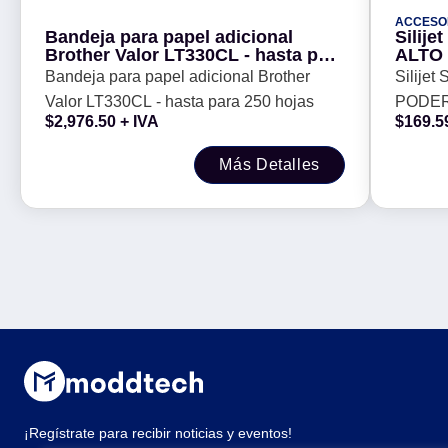
ACCESO
Bandeja para papel adicional
Silije
Brother Valor LT330CL - hasta para
ALTO
250 hojas
Bandeja para papel adicional Brother
Silijet
Valor LT330CL - hasta para 250 hojas
PODER
$
2,976.50
+ IVA
$
169.5
Más Detalles
¡Regístrate para recibir noticias y eventos!