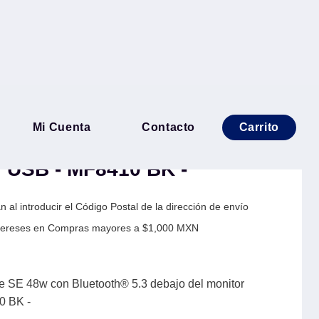
 Creative Stage SE 48w con
Mi Cuenta
Contacto
Carrito
debajo del monitor
r USB - MF8410 BK -
 al introducir el Código Postal de la dirección de envío
Intereses en Compras mayores a $1,000 MXN
ge SE 48w con Bluetooth® 5.3 debajo del monitor
0 BK -