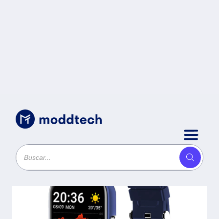
Sin categoría
/
SMARTWATCH SW2 AZUL
STYLOS STASWM3CA. -