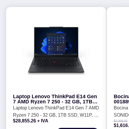
Laptop Lenovo ThinkPad E14 Gen
Bocin
7 AMD Ryzen 7 250 - 32 GB, 1TB
00188
SSD, W11P, 1 año de garantia
ASOM
Laptop Lenovo ThinkPad E14 Gen 7 AMD
Bocina
DE 36
Ryzen 7 250 - 32 GB, 1TB SSD, W11P, 1
SONI
$
28,855.26
+ IVA
$
2,308.82
año de garantia
POTEN
$
1,616