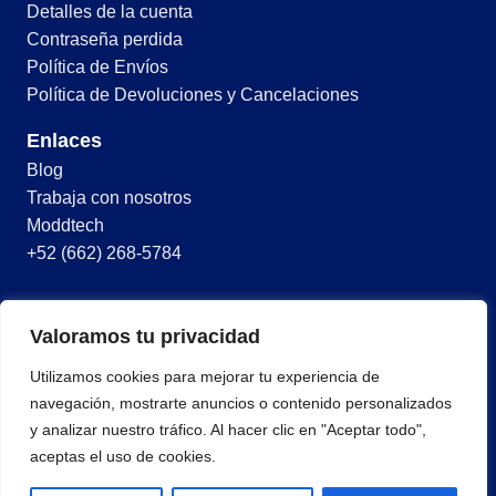
Detalles de la cuenta
Contraseña perdida
Política de Envíos
Política de Devoluciones y Cancelaciones
Enlaces
Blog
Trabaja con nosotros
Moddtech
+52 (662) 268-5784
© 2026 Todos los derechos reservados
Valoramos tu privacidad
Términos y condiciones
Utilizamos cookies para mejorar tu experiencia de
Política de privacidad
navegación, mostrarte anuncios o contenido personalizados
y analizar nuestro tráfico. Al hacer clic en "Aceptar todo",
aceptas el uso de cookies.