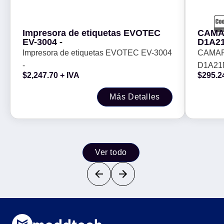
Impresora de etiquetas EVOTEC
CAMA
EV-3004 -
D1A21
Impresora de etiquetas EVOTEC EV-3004
CAMAR
-
D1A21N
$
2,247.70
+ IVA
$
295.2
Más Detalles
Ver todo