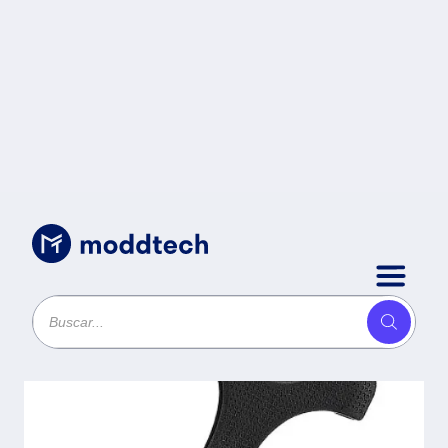
Sin categoría
/
PROTECTOR DE SILICÓN PARA
GABINETE Y DISCO DURO DE 2.5
PULGADAS - NEGRO, 6005798
BROBOTIX