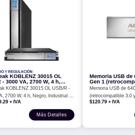
DO Y REGULACIÓN
eak KOBLENZ 30015 OL
Memoria USB de 
- 3000 VA, 2700 W, 4 h,
Gen 1 (retrocompat
 Industrial y Oficina
diseño elegante s
ak KOBLENZ 30015 OL USB/R -
Memoria USB de 64
Metálico, negro.
, 2700 W, 4 h, Negro, Industrial y
(retrocompatible 3.0 y
RSR/BK
9.29
+ IVA
$
120.79
+ IVA
elegante sin tapa. Co
UR350-64G-RSR/B
Más Detalles