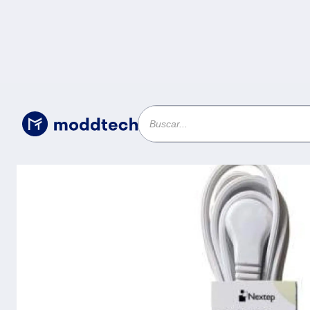
Sin categoría
/
Extensión Eléctrica Nextep NE-244T para
3mts.Clavija Plana Color Bl