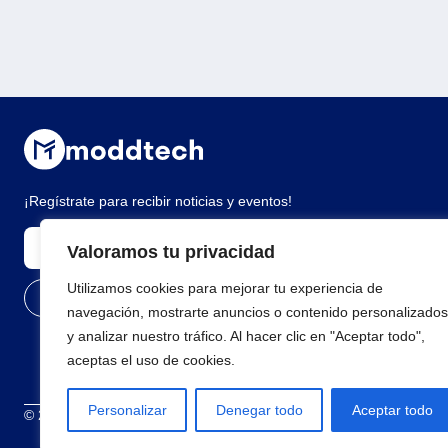
¡Regístrate para recibir noticias y eventos!
Valoramos tu privacidad
Utilizamos cookies para mejorar tu experiencia de
navegación, mostrarte anuncios o contenido personalizados
y analizar nuestro tráfico. Al hacer clic en "Aceptar todo",
aceptas el uso de cookies.
Personalizar
Denegar todo
Aceptar todo
© 2026 Todos los derechos reservados
Términos y condiciones
Polí