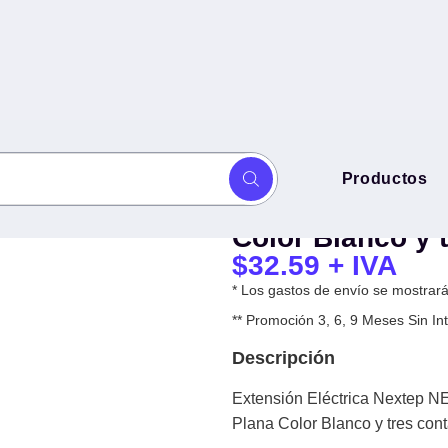
Extensión Eléct
Productos
 casa y oficina 16 AWG
casa y oficina 
anco y tres contactos polarizados -
Color Blanco y 
$
32.59
+ IVA
* Los gastos de envío se mostrarán
** Promoción 3, 6, 9 Meses Sin 
Descripción
Extensión Eléctrica Nextep N
Plana Color Blanco y tres cont