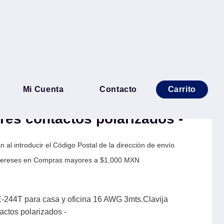
rica Nextep NE-244T para
Mi Cuenta
Contacto
Carrito
16 AWG 3mts.Clavija Plana
tres contactos polarizados -
 al introducir el Código Postal de la dirección de envío
Intereses en Compras mayores a $1,000 MXN
E-244T para casa y oficina 16 AWG 3mts.Clavija
actos polarizados -