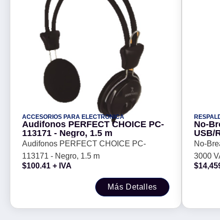
ACCESORIOS PARA ELECTRONICA
RESPAL
Audifonos PERFECT CHOICE PC-
No-Br
113171 - Negro, 1.5 m
USB/R 
Negro,
Audifonos PERFECT CHOICE PC-
No-Bre
113171 - Negro, 1.5 m
3000 VA
$
100.41
+ IVA
$
14,45
Oficina
Más Detalles