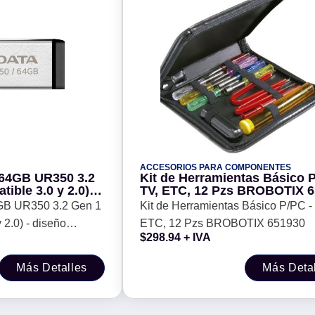
ACCESORIOS PARA COMPONENTES
64GB UR350 3.2
Kit de Herramientas Básico P
ible 3.0 y 2.0) -
TV, ETC, 12 Pzs BROBOTIX 
in tapa. Color
GB UR350 3.2 Gen 1
Kit de Herramientas Básico P/PC -
 UR350-64G-
 2.0) - diseño
ETC, 12 Pzs BROBOTIX 651930
$
298.94
+ IVA
lor Metálico, negro.
K
Más Detalles
Más Deta