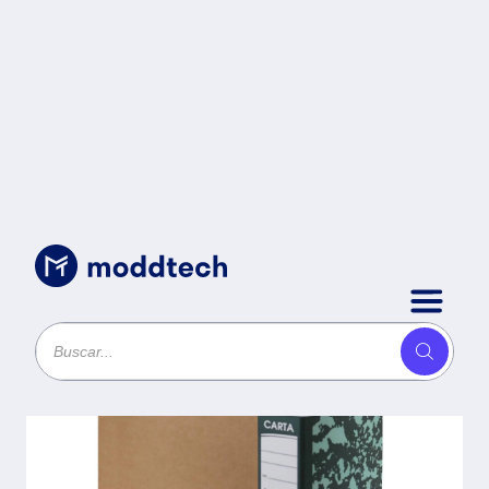
Sin categoría
/
Registrador Carta Printeck verde
pieza 24-001A-1 material Cartón
medidas 27.5 x30 cm extendido
63x30 2 arillos capacidad 700 hojas
-