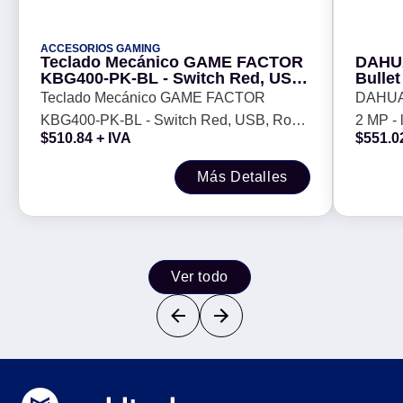
ACCESORIOS GAMING
Teclado Mecánico GAME FACTOR
DAHUA
KBG400-PK-BL - Switch Red, USB,
Bullet
Rosa y Azul
de vis
Teclado Mecánico GAME FACTOR
DAHUA 
Inclu
KBG400-PK-BL - Switch Red, USB, Rosa
2 MP - 
compr
$
510.84
+ IVA
$
551.0
y Azul
m, IP6
HLC, B
Más Detalles
Ver todo