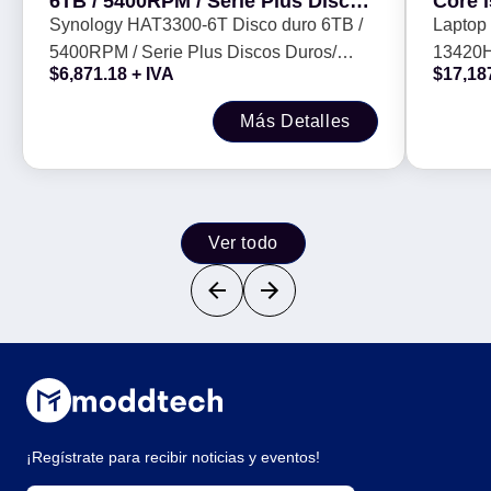
6TB / 5400RPM / Serie Plus Discos
Core 
Duros/ Especializados para NAS -
W11P,
Synology HAT3300-6T Disco duro 6TB /
Laptop 
5400RPM / Serie Plus Discos Duros/
13420H
$
6,871.18
+ IVA
$
17,18
Especializados para NAS -
garanti
Más Detalles
Ver todo
¡Regístrate para recibir noticias y eventos!