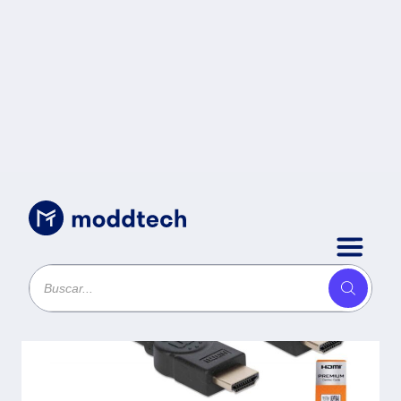
Cables
/
355346 Cable HDMI de Alta Velocidad con
Canal Ethernet - Versión Premium 1.8m;
Cable Premium HDMI Certificado, video
UHD 4K 60Hz, 3D y Color Intenso