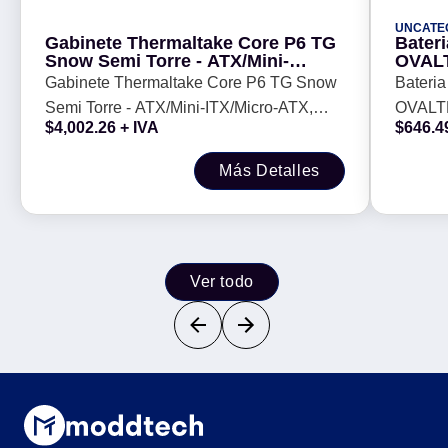
UNCATE
Gabinete Thermaltake Core P6 TG
Bater
Snow Semi Torre - ATX/Mini-
OVALT
ITX/Micro-ATX, USB 2.0/3.0, sin
Chrom
Gabinete Thermaltake Core P6 TG Snow
Bateri
Fuente, sin Ventiladores
Semi Torre - ATX/Mini-ITX/Micro-ATX,
OVALTE
Instalados
$
4,002.26
+ IVA
$
646.4
USB 2.0/3.0, sin Fuente, sin Ventiladores
Chrome
Instalados
Más Detalles
Ver todo