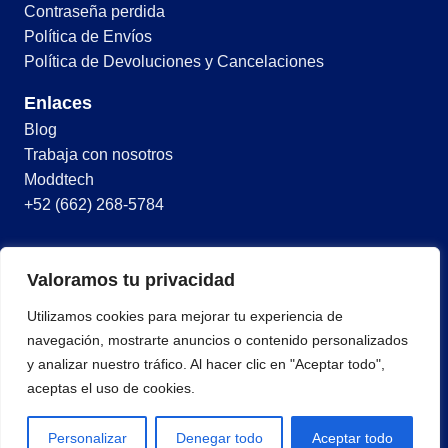
Contraseña perdida
Política de Envíos
Política de Devoluciones y Cancelaciones
Enlaces
Blog
Trabaja con nosotros
Moddtech
+52 (662) 268-5784
© 2026 Todos los derechos reservados
Valoramos tu privacidad
Términos y condiciones
Utilizamos cookies para mejorar tu experiencia de
Política de privacidad
navegación, mostrarte anuncios o contenido personalizados
y analizar nuestro tráfico. Al hacer clic en "Aceptar todo",
aceptas el uso de cookies.
Personalizar
Denegar todo
Aceptar todo