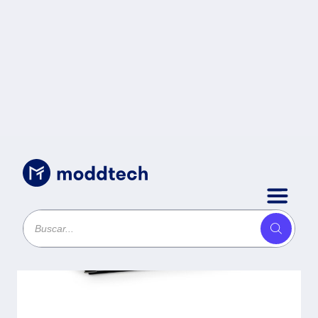
Uncategorized
/
XEROX 006R01831 TONER
AMARILLO 11.8K -