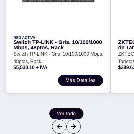
RED ACTIVA
Switch TP-LINK - Gris, 10/100/1000
ZKTEC
Mbps, 48ptos, Rack
de Tar
Wiega
Switch TP-LINK - Gris, 10/100/1000 Mbps,
ZKTECO
Estad
48ptos, Rack
Tarjeta
$
5,530.10
+ IVA
$
289.6
LED Ind
Más Detalles
Ver todo