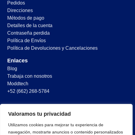
Pedidos
Direcciones
Métodos de pago
Detalles de la cuenta
Contraseña perdida
Política de Envíos
Política de Devoluciones y Cancelaciones
Enlaces
Blog
Trabaja con nosotros
Moddtech
+52 (662) 268-5784
© 2026 Todos los derechos reservados
Valoramos tu privacidad
Términos y condiciones
Utilizamos cookies para mejorar tu experiencia de
Política de privacidad
navegación, mostrarte anuncios o contenido personalizados