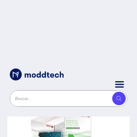
Uncategorized
/
XEROX 006R01551 TONER
NEGRO -