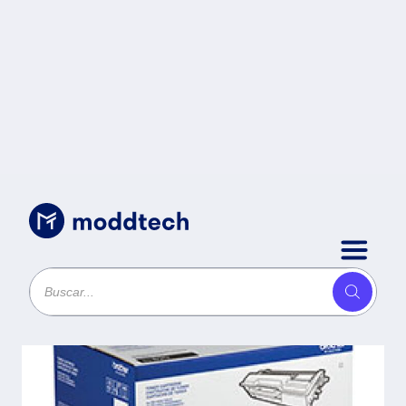
Consumibles
/
Tóner Brother Valor TN890 negro -
rendimiento aproximado 20, 000
páginas, compatible con
HLL6400DW, MFCL6900DW