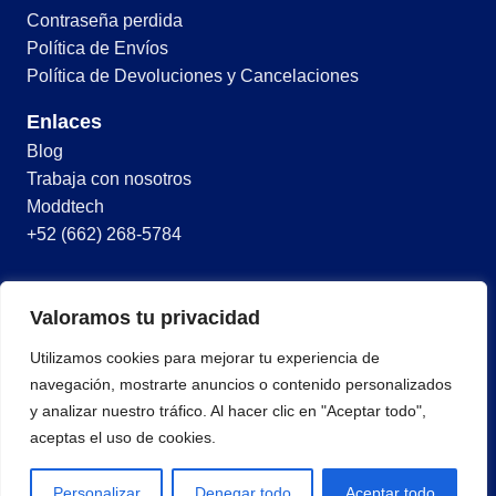
Contraseña perdida
Política de Envíos
Política de Devoluciones y Cancelaciones
Enlaces
Blog
Trabaja con nosotros
Moddtech
+52 (662) 268-5784
© 2026 Todos los derechos reservados
Valoramos tu privacidad
Términos y condiciones
Utilizamos cookies para mejorar tu experiencia de
Política de privacidad
navegación, mostrarte anuncios o contenido personalizados
y analizar nuestro tráfico. Al hacer clic en "Aceptar todo",
aceptas el uso de cookies.
Personalizar
Denegar todo
Aceptar todo