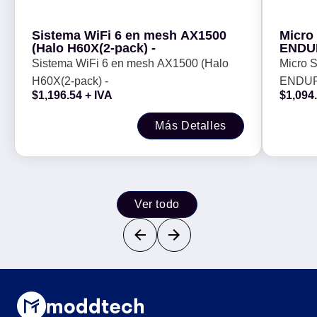
Sistema WiFi 6 en mesh AX1500
Micro
(Halo H60X(2-pack) -
ENDUR
micro
Sistema WiFi 6 en mesh AX1500 (Halo
Micro 
10, V3
H60X(2-pack) -
ENDURA
Veloci
$
1,196.54
+ IVA
$
1,094
microS
V30 12
Más Detalles
lectura 
Ver todo