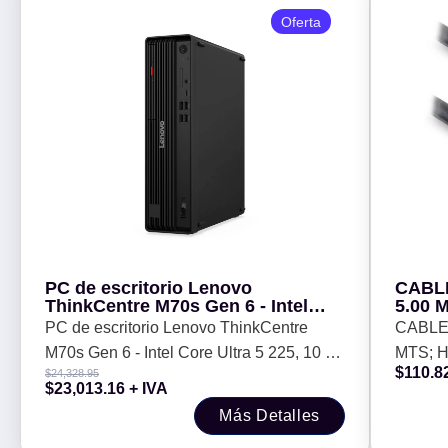
Oferta
PC de escritorio Lenovo
CABLE
ThinkCentre M70s Gen 6 - Intel
5.00 
Core Ultra 5 225, 10 C, 16GB,
MACH
PC de escritorio Lenovo ThinkCentre
CABLE
512GB, W11P, 1 año de garantia
3D, B
M70s Gen 6 - Intel Core Ultra 5 225, 10 C,
MTS; 
$
110.8
$
24,328.95
16GB, 512GB, W11P, 1 año de garantia
RESOL
$
23,013.16
+ IVA
BROBO
Más Detalles