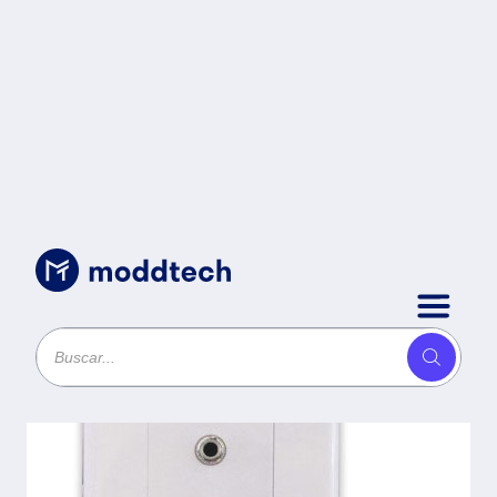
Uncategorized
/
Tapa SVGA BROBOTIX
045694 - Color blanco