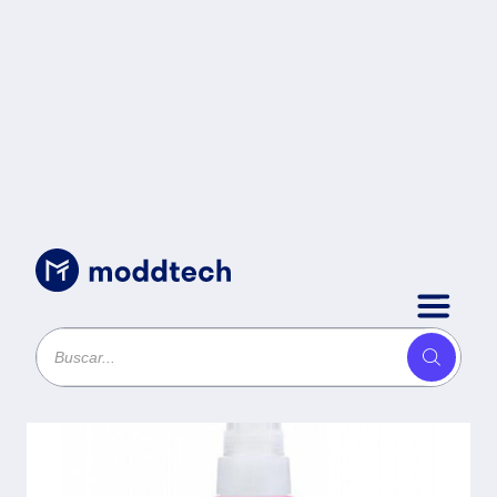
Consumibles
/
Tanque de tinta CANON -
Magenta, Canon