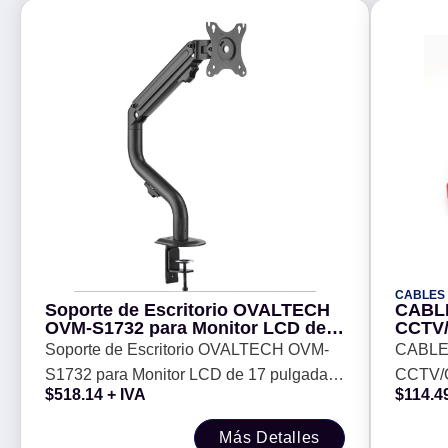
CABLES
Soporte de Escritorio OVALTECH
CABL
OVM-S1732 para Monitor LCD de
CCTV/
17 pulgadas a 32 pulgadas
CONE
Soporte de Escritorio OVALTECH OVM-
CABLE
(Resistencia 8kgs) -
ENERGÍA PRE-EN
S1732 para Monitor LCD de 17 pulgadas
CCTV/
NEGR
$
518.14
+ IVA
$
114.4
a 32 pulgadas (Resistencia 8kgs) -
CONEC
PRE-E
Más Detalles