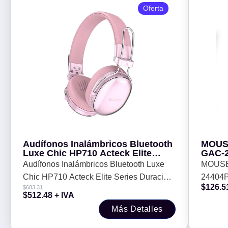
Oferta
Audífonos Inalámbricos Bluetooth
MOUS
Luxe Chic HP710 Acteck Elite
GAC-
Series Duración de batería hasta
Audífonos Inalámbricos Bluetooth Luxe
MOUSE
30h - Color Rosa. AC-940900
Chic HP710 Acteck Elite Series Duración
24404
$
126.5
$
683.31
de batería hasta 30h - Color Rosa. AC-
$
512.48
+ IVA
940900
Más Detalles