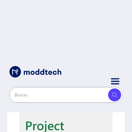
Uncategorized
/
Project Plan 1 MICROSOFT
CFQ7TTC0HDB1P1YA - Project
Plan 1