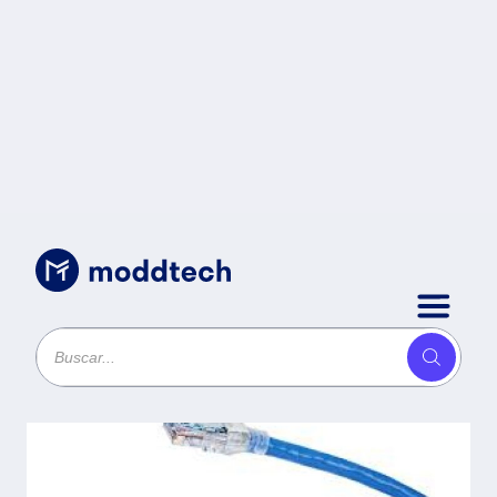
Cables
/
Patch Cord UTP CAT6A BELDEN
CA21106007 - 2, 1 m, RJ-45, Macho,
Azul