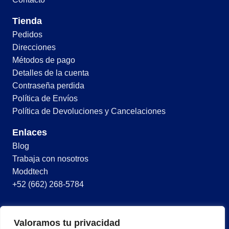
Tienda
Pedidos
Direcciones
Métodos de pago
Detalles de la cuenta
Contraseña perdida
Política de Envíos
Política de Devoluciones y Cancelaciones
Enlaces
Blog
Trabaja con nosotros
Moddtech
+52 (662) 268-5784
© 2026 Todos los derechos reservados
Valoramos tu privacidad