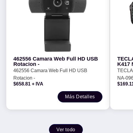
462556 Camara Web Full HD USB
TECL
Rotacion -
K417 
462556 Camara Web Full HD USB
TECLA
Rotacion -
NA-096
$
658.81
+ IVA
$
169.1
Más Detalles
Ver todo