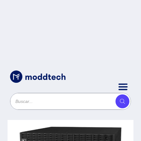
Energía
/
Paquete de baterías CyberPower -
Sealed Lead Acid (VRLA), Negro