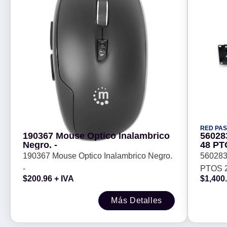
RED PAS
190367 Mouse Optico Inalambrico
56028
Negro. -
48 PT
190367 Mouse Optico Inalambrico Negro.
56028
-
PTOS 
$
200.96
+ IVA
$
1,400
Más Detalles