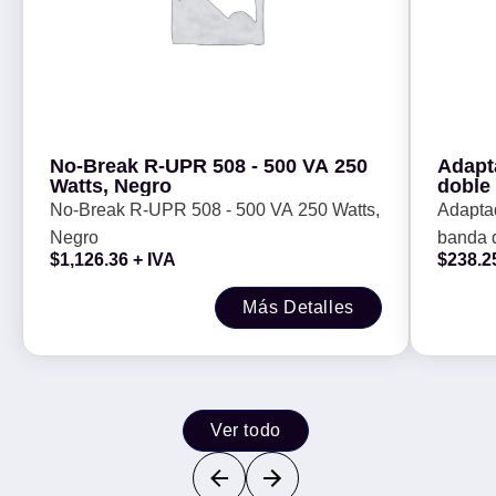
No-Break R-UPR 508 - 500 VA 250
Adapt
Watts, Negro
doble
AC130
No-Break R-UPR 508 - 500 VA 250 Watts,
Adapta
Negro
banda 
$
1,126.36
+ IVA
$
238.2
Más Detalles
Ver todo