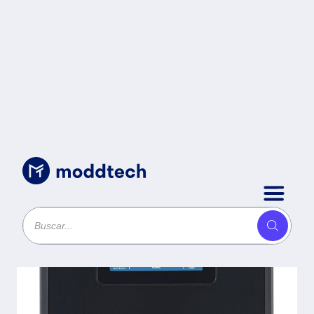
Respaldo y Regulación
/
No break con regulador
integrado marca VICA
modelo S 1600
1600VA/900W Entrada
Voltaje 127 VCA 60 Hz -
Consumo de energía 15 A