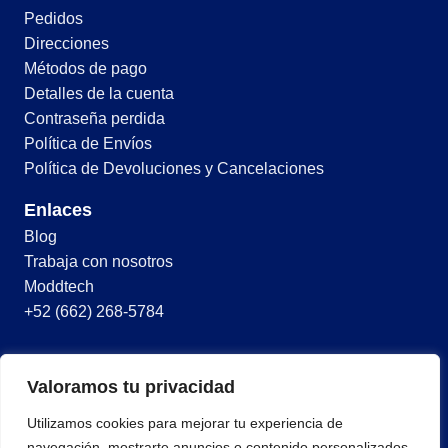
Pedidos
Direcciones
Métodos de pago
Detalles de la cuenta
Contraseña perdida
Política de Envíos
Política de Devoluciones y Cancelaciones
Enlaces
Blog
Trabaja con nosotros
Moddtech
+52 (662) 268-5784
© 2026 Todos los derechos reservados
Valoramos tu privacidad
Términos y condiciones
Utilizamos cookies para mejorar tu experiencia de
Política de privacidad
navegación, mostrarte anuncios o contenido personalizados