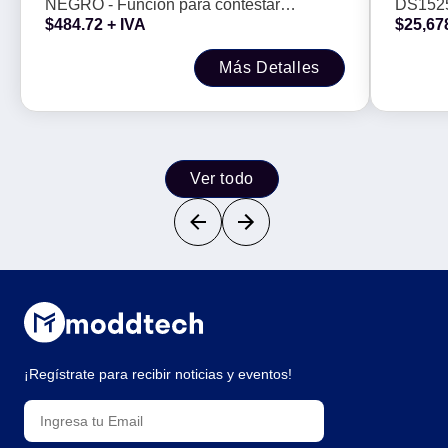
NEGRO - Función para contestar
DS1525
SSD h
$
484.72
+ IVA
$
25,67
com -
Llamadas | PERFECT CHOICE
Puerto
almace
Más Detalles
300 TB
Ver todo
¡Regístrate para recibir noticias y eventos!