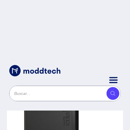
Uncategorized
/
Mikrotik AP WiFi RBWAPG-
5HACD2HND-BE -