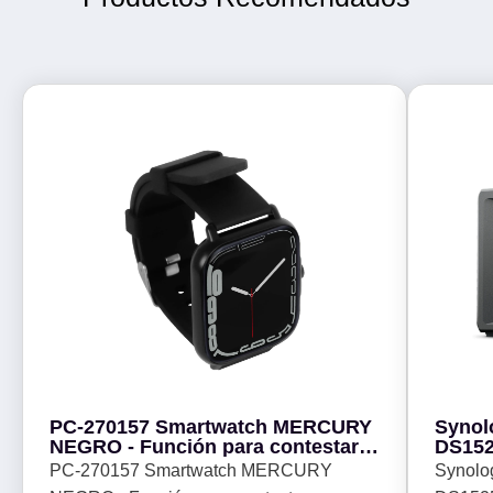
PC-270157 Smartwatch MERCURY
Synol
NEGRO - Función para contestar
DS152
Llamadas | PERFECT CHOICE
Bahía
PC-270157 Smartwatch MERCURY
Synolo
10GbE almacenamiento en 