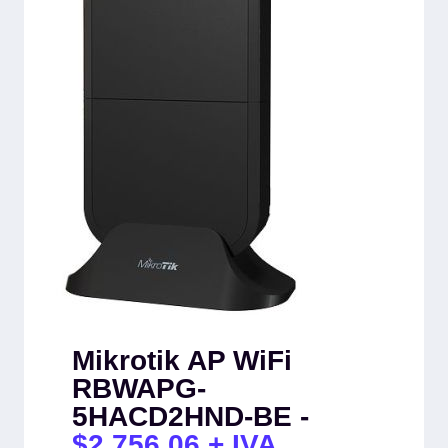
Mikrotik AP WiFi
RBWAPG-
5HACD2HND-BE -
$
2,756.06
+ IVA