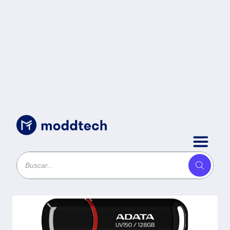
Almacenamiento Portatil
/
Memoria USB ADATA
AUV150-128G-RBK -
Negro, 128 GB, USB 3.2,
retro compatible a 3.1,
3.0 y 2.0.