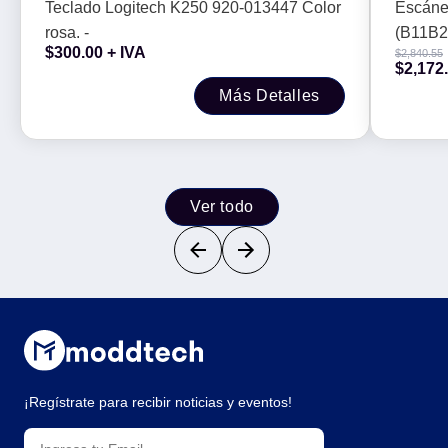
Resol
Teclado Logitech K250 920-013447 Color
Escáne
ppp x 
rosa. -
(B11B2
vertic
$
300.00
+ IVA
$
2,840.55
Resolu
$
2,172
4.800 p
Más Detalles
Resoluc
Ver todo
¡Regístrate para recibir noticias y eventos!