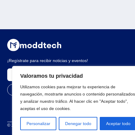
¡Regístrate para recibir noticias y eventos!
Valoramos tu privacidad
Utilizamos cookies para mejorar tu experiencia de
navegación, mostrarte anuncios o contenido personalizados
y analizar nuestro tráfico. Al hacer clic en "Aceptar todo",
aceptas el uso de cookies.
Personalizar
Denegar todo
Aceptar todo
© 2026 Todos los derechos reservados
Términos y condiciones
Polí