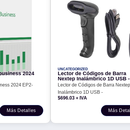
UNCATEGORIZED
business 2024
Lector de Códigos de Barra
Nextep Inalámbrico 1D USB -
iness 2024 EP2-
Lector de Códigos de Barra Nexte
Inalámbrico 1D USB -
$
696.03
+ IVA
Más Detalles
Más Deta