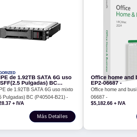
GORIZED
PE de 1.92TB SATA 6G uso
Office home and 
 SFF(2.5 Pulgadas) BC
EP2-06687 -
04-B21) -
E de 1.92TB SATA 6G uso mixto
Office home and bus
5 Pulgadas) BC (P40504-B21) -
06687 -
28.37
+ IVA
$
5,182.66
+ IVA
Más Detalles