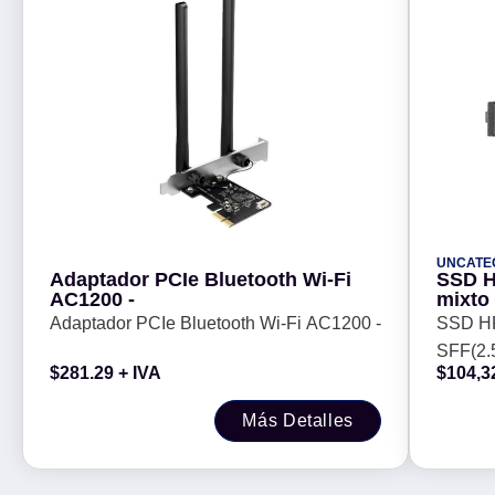
UNCATE
Adaptador PCIe Bluetooth Wi-Fi
SSD H
AC1200 -
mixto
(P405
Adaptador PCIe Bluetooth Wi-Fi AC1200 -
SSD HP
SFF(2.
$
281.29
+ IVA
$
104,3
Más Detalles