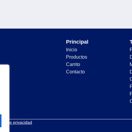
Principal
Inicio
Productos
D
Carrito
Contacto
D
C
P
P
tica de privacidad