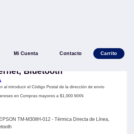
ica de Tickets EPSON TM-
Mi Cuenta
Contacto
Carrito
rmica Directa de Línea, 250
rnet, Bluetooth
A
 al introducir el Código Postal de la dirección de envío
Intereses en Compras mayores a $1,000 MXN
 EPSON TM-M30IIH-012 - Térmica Directa de Línea,
etooth