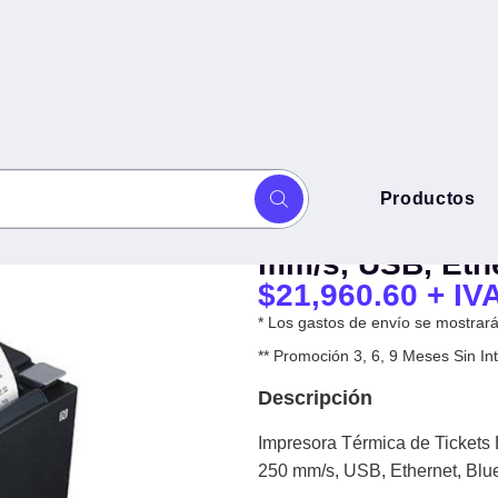
Impresora Térm
Productos
M-M30IIH-012 - Térmica Directa
M30IIH-012 - Té
uetooth
mm/s, USB, Ethe
$
21,960.60
+ IV
* Los gastos de envío se mostrarán
** Promoción 3, 6, 9 Meses Sin 
Descripción
Impresora Térmica de Tickets
250 mm/s, USB, Ethernet, Blu