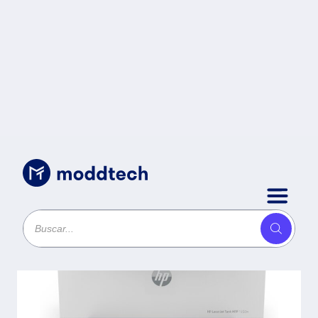
Uncategorized
/
Impresora Multifuncional HP
Laserjet Tank MFP 1602w
2R3E8A - 600 x 600 DPI - 22
ppm, 25000 páginas