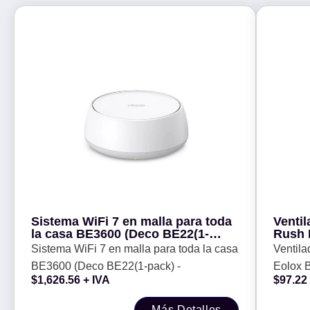
Sistema WiFi 7 en malla para toda
Venti
la casa BE3600 (Deco BE22(1-
Rush 
pack) -
Veloci
Sistema WiFi 7 en malla para toda la casa
Ventil
aire: 
BE3600 (Deco BE22(1-pack) -
Eolox 
$
1,626.56
+ IVA
$
97.22
Rpm - F
Más Detalles