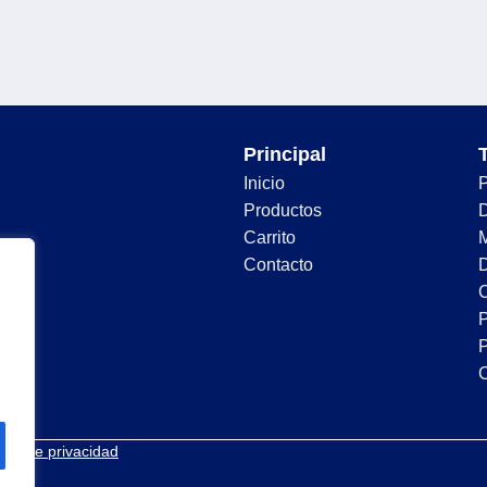
Principal
Inicio
Productos
D
Carrito
Contacto
D
C
P
P
tica de privacidad