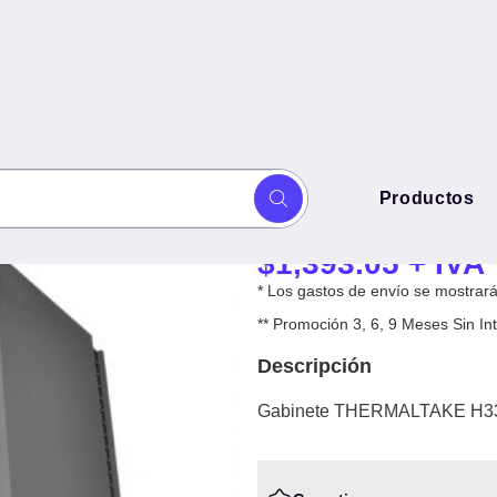
Gabinete THER
Productos
Gabinete, Mini 
$
1,393.05
+ IVA
* Los gastos de envío se mostrarán
** Promoción 3, 6, 9 Meses Sin 
Descripción
Gabinete THERMALTAKE H330 