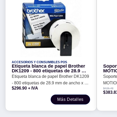
ACCESORIOS Y CONSUMIBLES POS
Etiqueta blanca de papel Brother
Sopor
DK1209 - 800 etiquetas de 28.9 mm
MOTION SM7
de ancho x 62 mm de largo.
Articu
Etiqueta blanca de papel Brother DK1209
Soport
Impresión en negro. QL800 /
Clamp
- 800 etiquetas de 28.9 mm de ancho x 62
MOTION SM71
QL810W / QL1110NWB.
pulga
$
296.90
+ IVA
$
426.48
mm de largo. Impresión en negro. QL800 /
Articul
$
383.8
QL810W / QL1110NWB.
Compat
Más Detalles