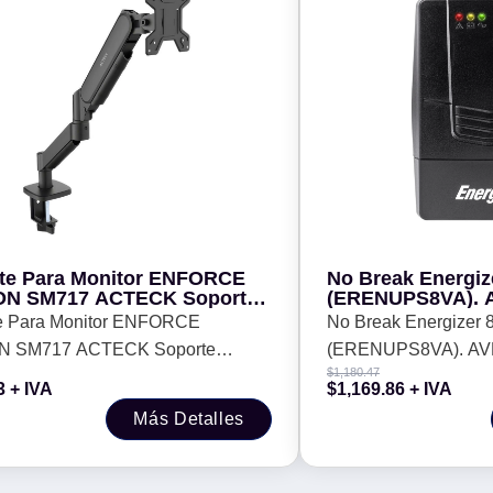
te Para Monitor ENFORCE
No Break Energi
17 ACTECK Soporte
(ERENUPS8VA). A
lado para Monitor con C-
12V/9AH, 6 contac
e Para Monitor ENFORCE
No Break Energizer
 - Compatible 13 a 32
LED/Alarma. Cer
7 ACTECK Soporte
(ERENUPS8VA). AVR 
das.
2 años gtía.
$
1,180.47
ado para Monitor con C-Clamp -
contactos (4 respaldo
3
+ IVA
$
1,169.86
+ IVA
ible 13 a 32 pulgadas.
RoHS/NOM/CE. 2 año
Más Detalles