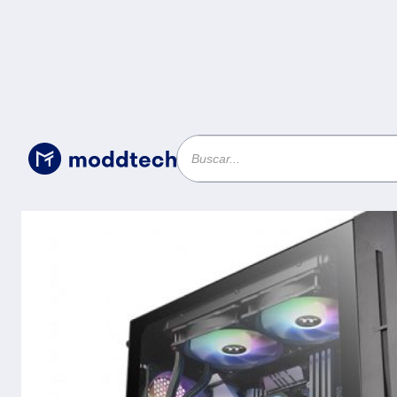
Uncategorized
/
Gabinete THERMALTAKE H330 TG - Gabinete, Mini ITX hasta ATX,
Negro