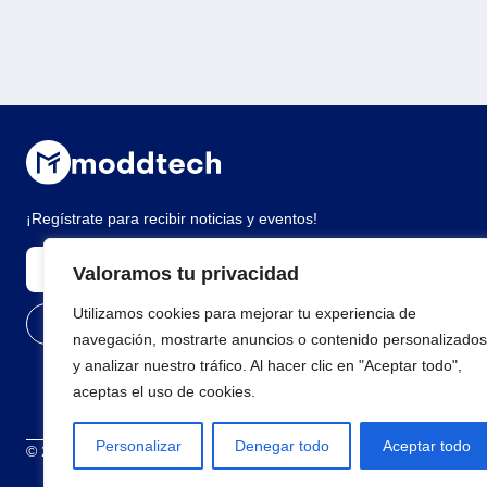
¡Regístrate para recibir noticias y eventos!
Valoramos tu privacidad
Utilizamos cookies para mejorar tu experiencia de
navegación, mostrarte anuncios o contenido personalizados
y analizar nuestro tráfico. Al hacer clic en "Aceptar todo",
aceptas el uso de cookies.
Personalizar
Denegar todo
Aceptar todo
© 2026 Todos los derechos reservados
Términos y condiciones
Polí