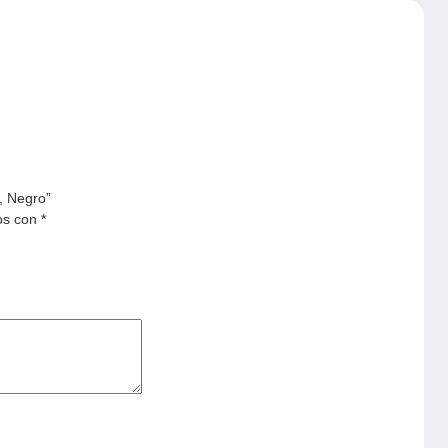
, Negro”
os con
*