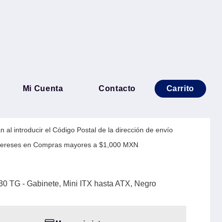
MALTAKE H330 TG -
Mi Cuenta
Contacto
Carrito
ITX hasta ATX, Negro
 al introducir el Código Postal de la dirección de envío
Intereses en Compras mayores a $1,000 MXN
TG - Gabinete, Mini ITX hasta ATX, Negro