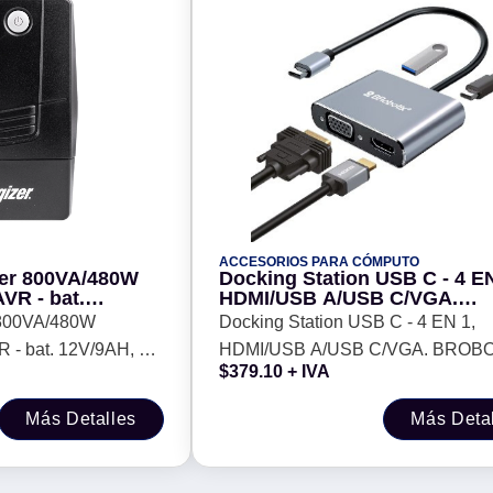
ACCESORIOS PARA CÓMPUTO
zer 800VA/480W
Docking Station USB C - 4 EN
VR - bat.
HDMI/USB A/USB C/VGA.
tos (4 respaldo),
BROBOTIX 6000687
 800VA/480W
Docking Station USB C - 4 EN 1,
t. RoHS/NOM/CE.
- bat. 12V/9AH, 6
HDMI/USB A/USB C/VGA. BROB
$
379.10
+ IVA
), LED/Alarma. Cert.
6000687
s gtía.
Más Detalles
Más Deta