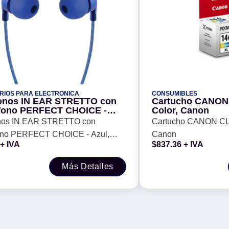
RIOS PARA ELECTRONICA
CONSUMIBLES
onos IN EAR STRETTO con
Cartucho CANON 
fono PERFECT CHOICE -
Color, Canon
Alámbrico, 3.5 mm, 1.2 m
nos IN EAR STRETTO con
Cartucho CANON CL-
ono PERFECT CHOICE - Azul,
Canon
+ IVA
$
837.36
+ IVA
co, 3.5 mm, 1.2 m
Más Detalles