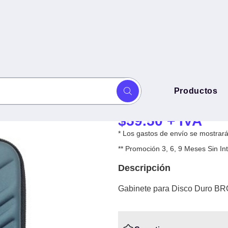
Gabinete para 
Productos
o BROBOTIX 190917 - Azul
190917 - Azul
$
59.50
+ IVA
* Los gastos de envío se mostrarán
** Promoción 3, 6, 9 Meses Sin 
Descripción
Gabinete para Disco Duro BR