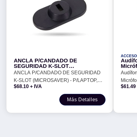
ACCESO
ANCLA P/CANDADO DE
Audíf
SEGURIDAD K-SLOT
Micró
(MICROSAVER) - P/LAPTOP,
Azul, 
ANCLA P/CANDADO DE SEGURIDAD
Audífo
TABLET, CELULAR, TIPO PLACA
K-SLOT (MICROSAVER) - P/LAPTOP,
Micróf
C/ADHESIVO, COLOR NEGRO,
$
68.10
+ IVA
$
61.49
BROBOTIX 406283
TABLET, CELULAR, TIPO PLACA
Alámbri
C/ADHESIVO, COLOR NEGRO,
Más Detalles
BROBOTIX 406283