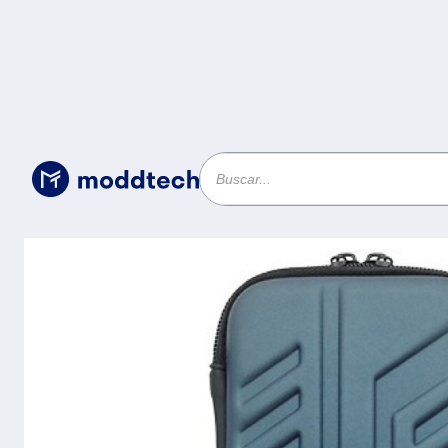
Almacenamiento Portatil
/
Gabinete para Disco Dur