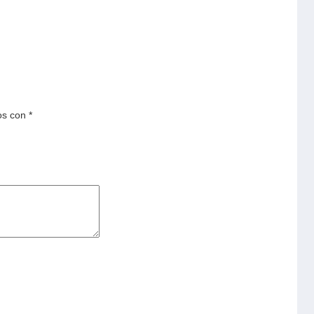
os con
*