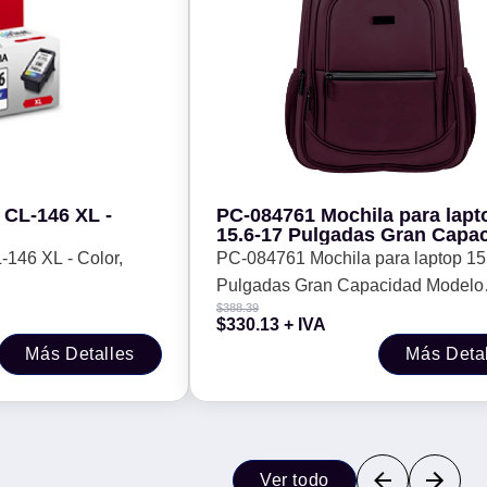
CL-146 XL -
PC-084761 Mochila para lapt
15.6-17 Pulgadas Gran Capa
Modelo Essentials Color Mor
146 XL - Color,
PC-084761 Mochila para laptop 15
PERFECT CHOICE -
Pulgadas Gran Capacidad Modelo
$
388.39
Essentials Color Morado | PERFE
$
330.13
+ IVA
CHOICE -
Más Detalles
Más Deta
Ver todo