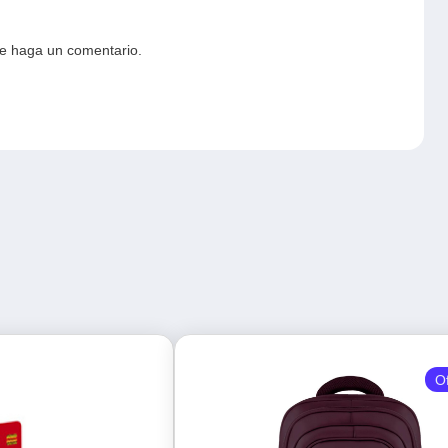
ue haga un comentario.
O