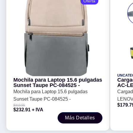
Oferta
UNCATE
Mochila para Laptop 15.6 pulgadas
Carga
Sunset Taupe PC-084525 -
AC-L
90W 20
Mochila para Laptop 15.6 pulgadas
Cargad
Sunset Taupe PC-084525 -
LENOV
$
179.7
$
310.55
4.5A (7.
$
232.91
+ IVA
Más Detalles