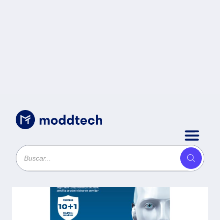
Seguridad
/
ESET Small Office Security Pack -
Antivirus, 10 licencias