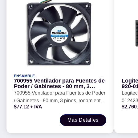
ENSAMBLE
700955 Ventilador para Fuentes de
Logit
Poder / Gabinetes - 80 mm, 3
920-01
pines, rodamientos tipo sleeve
700955 Ventilador para Fuentes de Poder
Logite
otorga una operación confiable y
/ Gabinetes - 80 mm, 3 pines, rodamientos
012423.
tranquila
$
77.12
+ IVA
$
2,760
tipo sleeve otorga una operación
confiable y tranquila
Más Detalles