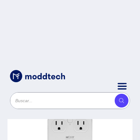
Uncategorized
/
Enchufe inteligente Wi-Fi / 110V
/ Cuatro salidas con USB para
carga -