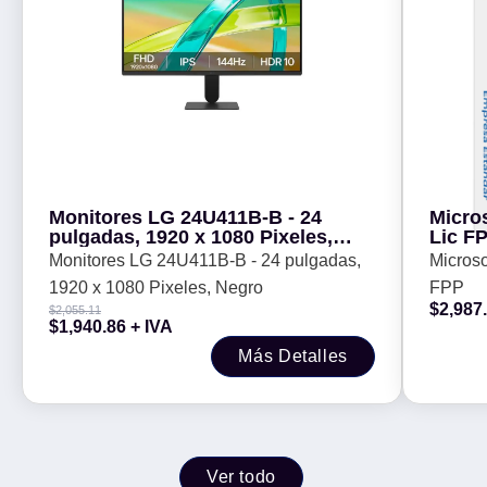
Monitores LG 24U411B-B - 24
Micro
pulgadas, 1920 x 1080 Pixeles,
Lic F
Negro
Monitores LG 24U411B-B - 24 pulgadas,
Microso
1920 x 1080 Pixeles, Negro
FPP
$
2,987
$
2,055.11
$
1,940.86
+ IVA
Más Detalles
Ver todo