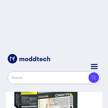
Consumibles
/
Cartucho tóner LEXMARK -
1000 páginas, Amarillo