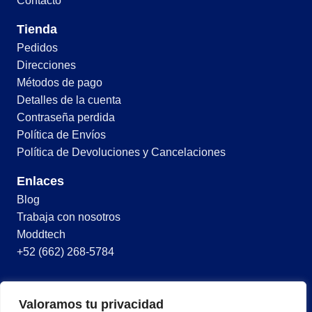
Contacto
Tienda
Pedidos
Direcciones
Métodos de pago
Detalles de la cuenta
Contraseña perdida
Política de Envíos
Política de Devoluciones y Cancelaciones
Enlaces
Blog
Trabaja con nosotros
Moddtech
+52 (662) 268-5784
© 2026 Todos los derechos reservados
Valoramos tu privacidad