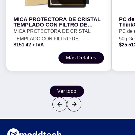
MICA PROTECTORA DE CRISTAL
PC de
TEMPLADO CON FILTRO DE
ThinkC
PRIVACIDAD GALAXY A9+ 11
Core 
MICA PROTECTORA DE CRISTAL
PC de e
Pulgadas X210 / X216 BROBOTIX -
1año 
TEMPLADO CON FILTRO DE
50q Gen
406375
$
151.42
+ IVA
$
25,51
PRIVACIDAD GALAXY A9+ 11 Pulgadas
1TB, W
X210 / X216 BROBOTIX - 406375
Más Detalles
Ver todo