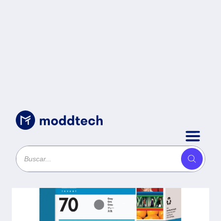
Consumibles
/
Cartucho HP Num 70 - Gris,
HP