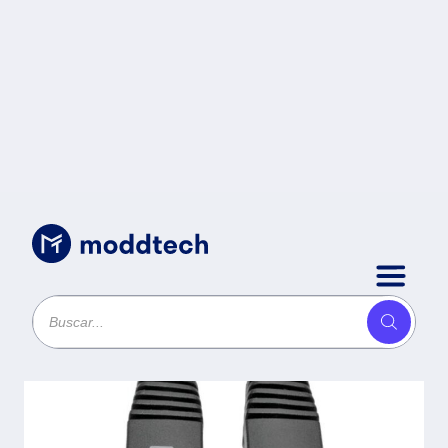
Cables
/
Cable de Parcheo TRIPP-LITE N200-
003-BK - 0, 9144 m, RJ-45, RJ-45,
Negro