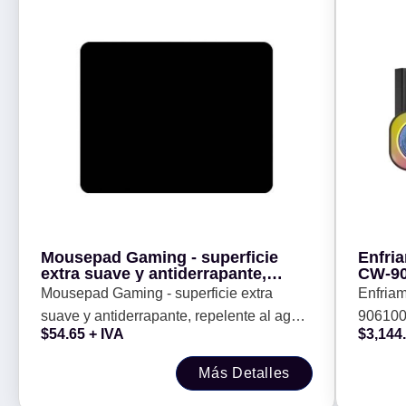
Mousepad Gaming - superficie
Enfri
extra suave y antiderrapante,
CW-90
repelente al agua, bordes cocidos,
Mousepad Gaming - superficie extra
Enfria
resistente, 31x40 cms, negro,
suave y antiderrapante, repelente al agua,
90610
BROBOTIX 6007082
$
54.65
+ IVA
$
3,144
bordes cocidos, resistente, 31x40 cms,
negro, BROBOTIX 6007082
Más Detalles