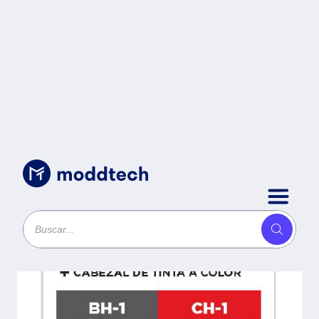
Consumibles
/
Cabezal Canon SERIE G COLOR
Y NEGRO 0692C005AA Cabezal
tinta negra -