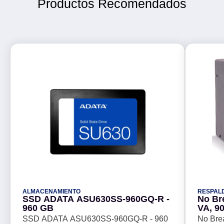
Productos Recomendados
ALMACENAMIENTO
RESPAL
SSD ADATA ASU630SS-960GQ-R -
No Br
960 GB
VA, 90
SSD ADATA ASU630SS-960GQ-R - 960
No Bre