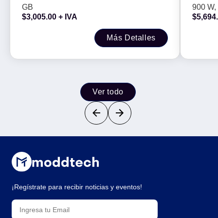
GB
900 W, 
$
3,005.00
+ IVA
$
5,694
Más Detalles
Ver todo
¡Regístrate para recibir noticias y eventos!