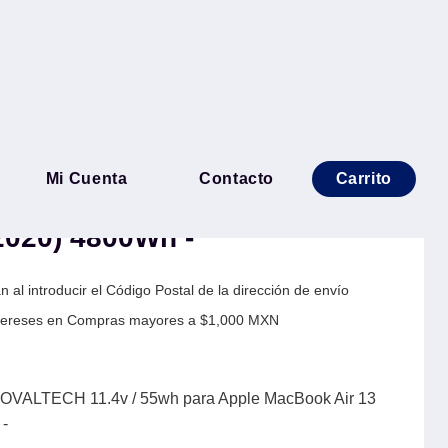
aptop OTA2389 OVALTECH
Mi Cuenta
Contacto
Carrito
ra Apple MacBook Air 13
2020) 4800Wh -
 al introducir el Código Postal de la dirección de envío
Intereses en Compras mayores a $1,000 MXN
 OVALTECH 11.4v / 55wh para Apple MacBook Air 13
 -