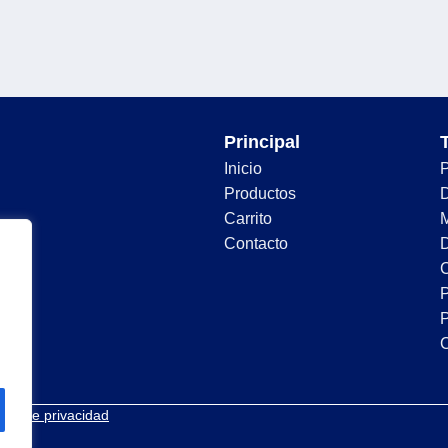
Principal
Inicio
Productos
D
Carrito
Contacto
D
C
P
P
tica de privacidad