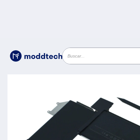
Uncategorized
/
Bateria para Laptop OTA2389 OVALTEC
MacBook Air 13 pulgadas (M1 - 2020) 