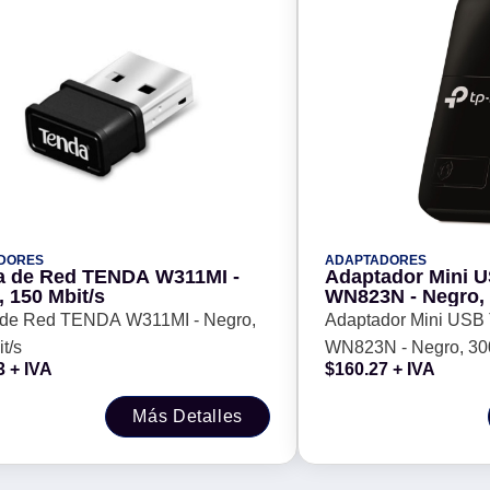
DORES
ADAPTADORES
ta de Red TENDA W311MI -
Adaptador Mini U
 150 Mbit/s
WN823N - Negro, 
a de Red TENDA W311MI - Negro,
Adaptador Mini USB
t/s
WN823N - Negro, 300
3
+ IVA
$
160.27
+ IVA
Más Detalles