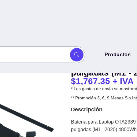
Bateria para L
Productos
H 11.4v / 55wh para Apple
11.4v / 55wh pa
4800Wh -
pulgadas (M1 - 
$
1,767.35
+ IVA
* Los gastos de envío se mostrarán
** Promoción 3, 6, 9 Meses Sin 
Descripción
Bateria para Laptop OTA2389
pulgadas (M1 - 2020) 4800Wh