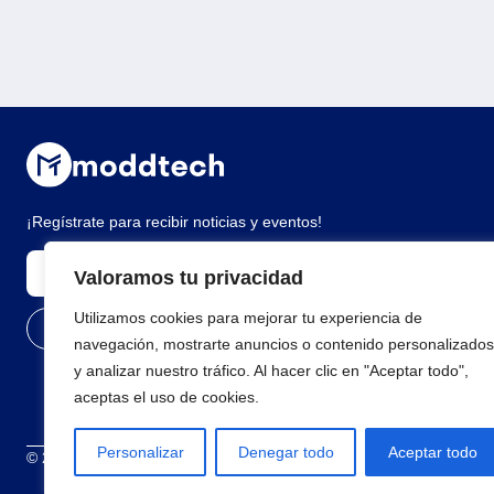
¡Regístrate para recibir noticias y eventos!
Valoramos tu privacidad
Utilizamos cookies para mejorar tu experiencia de
navegación, mostrarte anuncios o contenido personalizados
y analizar nuestro tráfico. Al hacer clic en "Aceptar todo",
aceptas el uso de cookies.
Personalizar
Denegar todo
Aceptar todo
© 2026 Todos los derechos reservados
Términos y condiciones
Polí