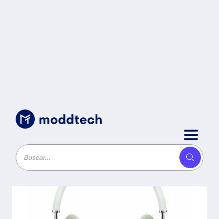
Apple
/
AirPods Max MGYN3AM/A Chip H1 de
Apple para audífonos (en cada
audífono) -