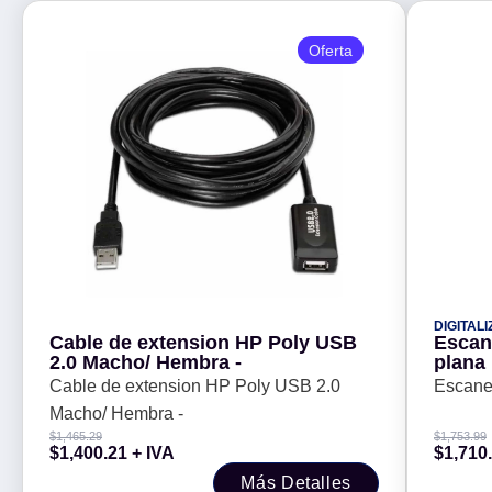
Oferta
DIGITAL
Cable de extension HP Poly USB
Escan
2.0 Macho/ Hembra -
plana
Cable de extension HP Poly USB 2.0
Escane
Macho/ Hembra -
$
1,465.29
$
1,753.99
$
1,400.21
+ IVA
$
1,710
Más Detalles