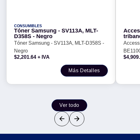
CONSUMIBLES
Tóner Samsung - SV113A, MLT-
Acces
D358S - Negro
triban
Outdoo
Tóner Samsung - SV113A, MLT-D358S -
Access
G (RJ
Negro
BE1100
802.3a
$
2,201.64
+ IVA
$
4,909
puerto 
(compat
Más Detalles
Ver todo