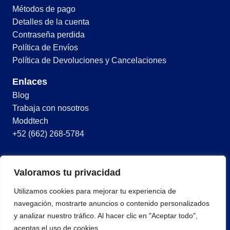
Métodos de pago
Detalles de la cuenta
Contraseña perdida
Política de Envíos
Política de Devoluciones y Cancelaciones
Enlaces
Blog
Trabaja con nosotros
Moddtech
+52 (662) 268-5784
© 2026 Todos los derechos reservados
Valoramos tu privacidad
Términos y condiciones
Utilizamos cookies para mejorar tu experiencia de
Política de privacidad
navegación, mostrarte anuncios o contenido personalizados
y analizar nuestro tráfico. Al hacer clic en "Aceptar todo",
aceptas el uso de cookies.