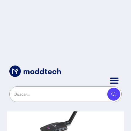
Adaptadores
/
Adaptador Wireless ACTECK
LKAD-405 - Inalámbrico, Negro